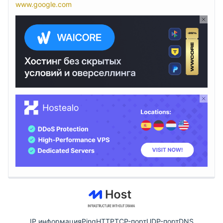
www.google.com
IP информация
Ping
HTTP
TCP-порт
UDP-порт
DNS