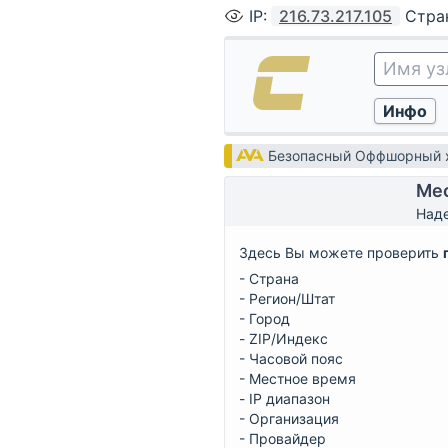
IP
:
216.73.217.105
Стра
Безопасный Оффшорный х
Мес
Наде
Здесь Вы можете проверить
- Страна
- Регион/Штат
- Город
- ZIP/Индекс
- Часовой пояс
- Местное время
- IP диапазон
- Организация
- Провайдер