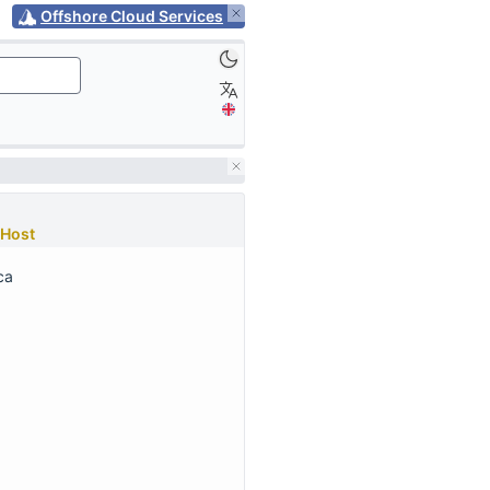
Offshore Cloud Services
Host
са