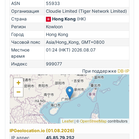
ASN
55933
Организация
Cloudie Limited (Tiger Network Limited)
Страна
Hong Kong
(HK)
Регион
Kowloon
Город
Hong Kong
Часовой пояс
Asia/Hong_Kong, GMT+0800
Местное
01:24 (HKT) 2026.08.07
время
Индекс
999077
При поддержке
DB-IP
+
−
Leaflet
|
©
OpenStreetMap
contributors
IPGeolocation.io (01.08.2026)
IP адрес
45.85.79.252