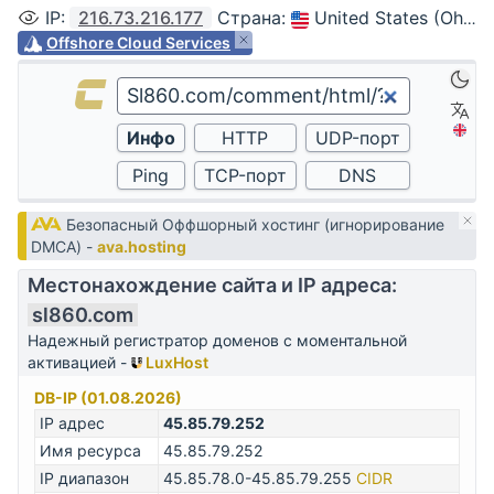
IP
:
216.73.216.177
Страна
:
United States (Ohio, Columbus)
Offshore Cloud Services
Безопасный Оффшорный хостинг (игнорирование
DMCA) -
ava.hosting
Местонахождение сайта и IP адреса:
sl860.com
Надежный регистратор доменов с моментальной
активацией -
LuxHost
DB-IP (01.08.2026)
IP адрес
45.85.79.252
Имя ресурса
45.85.79.252
IP диапазон
45.85.78.0-45.85.79.255
CIDR