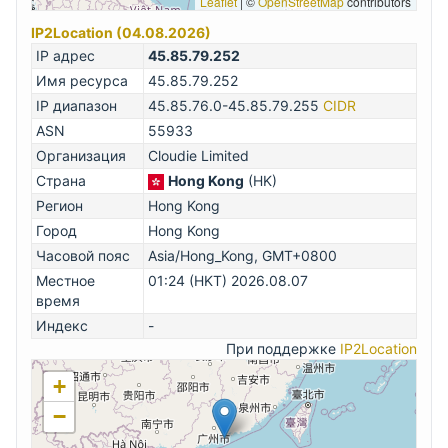
Leaflet
|
©
OpenStreetMap
contributors
IP2Location (04.08.2026)
IP адрес
45.85.79.252
Имя ресурса
45.85.79.252
IP диапазон
45.85.76.0-45.85.79.255
CIDR
ASN
55933
Организация
Cloudie Limited
Страна
Hong Kong
(HK)
Регион
Hong Kong
Город
Hong Kong
Часовой пояс
Asia/Hong_Kong, GMT+0800
Местное
01:24 (HKT) 2026.08.07
время
Индекс
-
При поддержке
IP2Location
+
−