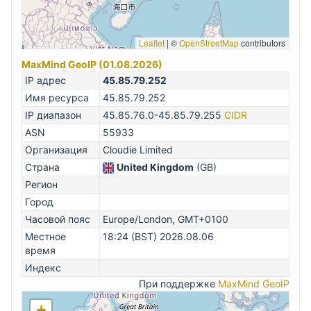
Leaflet
|
©
OpenStreetMap
contributors
MaxMind GeoIP (01.08.2026)
IP адрес
45.85.79.252
Имя ресурса
45.85.79.252
IP диапазон
45.85.76.0-45.85.79.255
CIDR
ASN
55933
Организация
Cloudie Limited
Страна
United Kingdom
(GB)
Регион
Город
Часовой пояс
Europe/London, GMT+0100
Местное
18:24 (BST) 2026.08.06
время
Индекс
При поддержке
MaxMind GeoIP
+