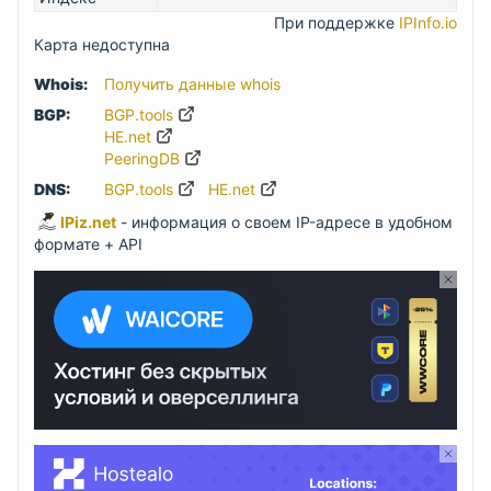
При поддержке
IPInfo.io
Карта недоступна
Whois:
Получить данные whois
BGP:
BGP.tools
HE.net
PeeringDB
DNS:
BGP.tools
HE.net
IPiz.net
- информация о своем IP-адресе в удобном
формате + API