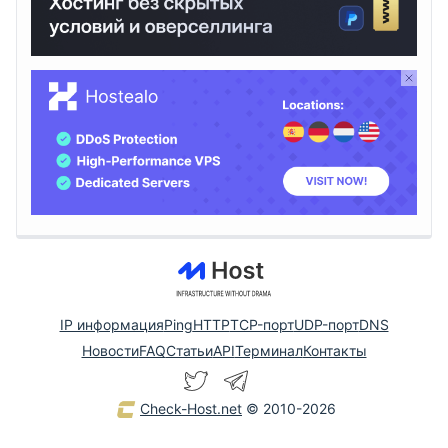
IP информация
Ping
HTTP
TCP-порт
UDP-порт
DNS
Новости
FAQ
Статьи
API
Терминал
Контакты
Check-Host.net
© 2010-2026