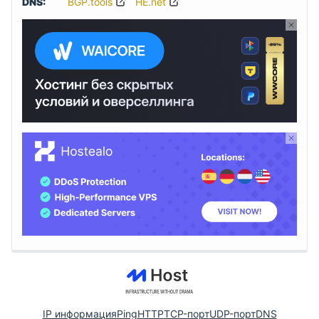
DNS:
BGP.tools
HE.net
IP информация
Ping
HTTP
TCP-порт
UDP-порт
DNS