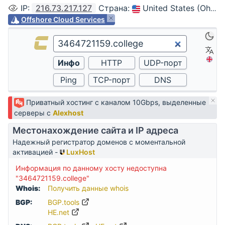
IP
:
216.73.217.127
Страна
:
United States (Ohio, Columbus)
Offshore Cloud Services
Приватный хостинг с каналом 10Gbps, выделенные
серверы с
Alexhost
Местонахождение сайта и IP адреса
Надежный регистратор доменов с моментальной
активацией -
LuxHost
Информация по данному хосту недоступна
"3464721159.college"
Whois:
Получить данные whois
BGP:
BGP.tools
HE.net