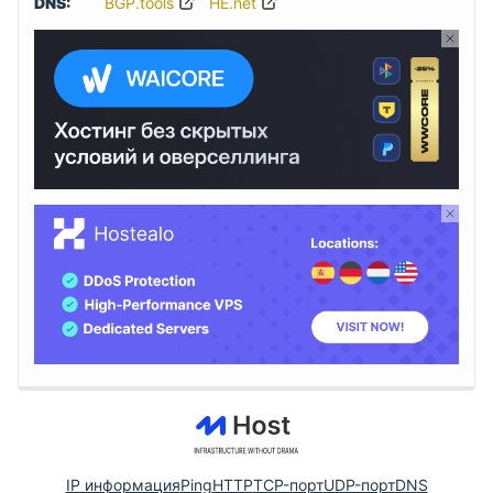
DNS:
BGP.tools
HE.net
IP информация
Ping
HTTP
TCP-порт
UDP-порт
DNS