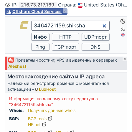
IP
:
216.73.217.169
Страна
:
United States (Ohio, Columbus)
Offshore Cloud Services
Приватный хостинг, VPS и выделенные серверы с
Alexhost
Местонахождение сайта и IP адреса
Надежный регистратор доменов с моментальной
активацией -
LuxHost
Информация по данному хосту недоступна
"3464721159.shiksha"
Whois:
Получить данные whois
BGP:
BGP.tools
HE.net