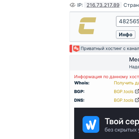
IP
:
216.73.217.89
Стран
Приватный хостинг с кан
Мес
Наде
Информация по данному хосту
Whois:
Получить д
BGP:
BGP.tools
DNS:
BGP.tools