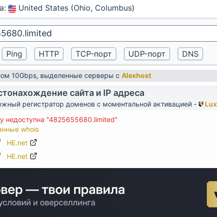
а
:
United States (Ohio, Columbus)
алом 10Gbps, выделенные серверы с
Alexhost
тонахождение сайта и IP адреса
жный регистратор доменов с моментальной активацией -
Lux
 недоступна "4825655680.limited"
анные whois
HE.net
HE.net