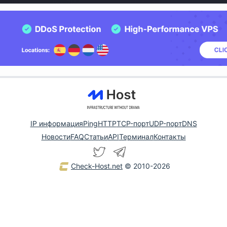
IP информация
Ping
HTTP
TCP-порт
UDP-порт
DNS
Новости
FAQ
Статьи
API
Терминал
Контакты
Check-Host.net
© 2010-2026