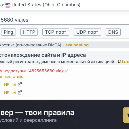
на
:
United States (Ohio, Columbus)
остинг (игнорирование DMCA) -
ava.hosting
тонахождение сайта и IP адреса
жный регистратор доменов с моментальной активацией -
Lux
 недоступна "4825655680.viajes"
анные whois
HE.net
HE.net