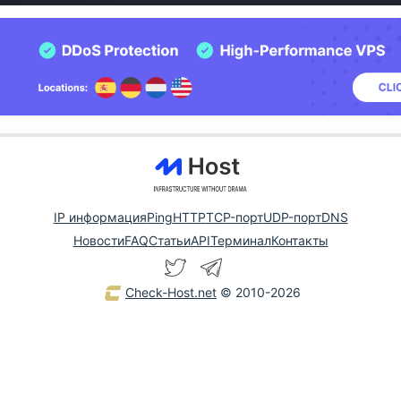
IP информация
Ping
HTTP
TCP-порт
UDP-порт
DNS
Новости
FAQ
Статьи
API
Терминал
Контакты
Check-Host.net
© 2010-2026