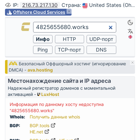
IP
:
216.73.217.130
Страна
:
United States (Ohio, Columbus)
Offshore Cloud Services
Безопасный Оффшорный хостинг (игнорирование
DMCA) -
ava.hosting
Местонахождение сайта и IP адреса
Надежный регистратор доменов с моментальной
активацией -
LuxHost
Информация по данному хосту недоступна
"4825655680.works"
Whois:
Получить данные whois
BGP:
BGP.tools
HE.net