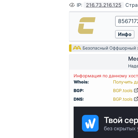
IP
:
216.73.216.125
Стра
Безопасный Оффшорный х
Мес
Наде
Информация по данному хосту
Whois:
Получить д
BGP:
BGP.tools
DNS:
BGP.tools