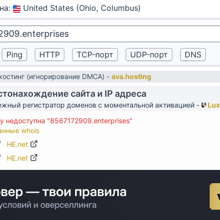
на
:
United States (Ohio, Columbus)
остинг (игнорирование DMCA) -
ava.hosting
тонахождение сайта и IP адреса
жный регистратор доменов с моментальной активацией -
Lux
 недоступна "8567172909.enterprises"
анные whois
HE.net
HE.net