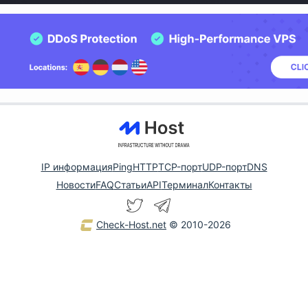
IP информация
Ping
HTTP
TCP-порт
UDP-порт
DNS
Новости
FAQ
Статьи
API
Терминал
Контакты
Check-Host.net
© 2010-2026