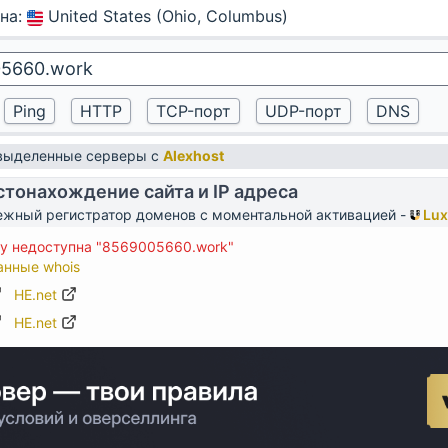
на
:
United States (Ohio, Columbus)
 выделенные серверы с
Alexhost
тонахождение сайта и IP адреса
жный регистратор доменов с моментальной активацией -
Lux
у недоступна "8569005660.work"
анные whois
HE.net
HE.net