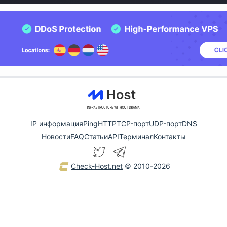
IP информация
Ping
HTTP
TCP-порт
UDP-порт
DNS
Новости
FAQ
Статьи
API
Терминал
Контакты
Check-Host.net
© 2010-2026