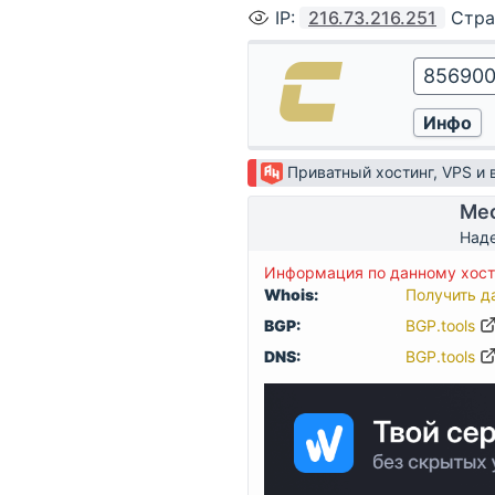
IP
:
216.73.216.251
Стра
Приватный хостинг, VPS и
Мес
Наде
Информация по данному хост
Whois:
Получить д
BGP:
BGP.tools
DNS:
BGP.tools