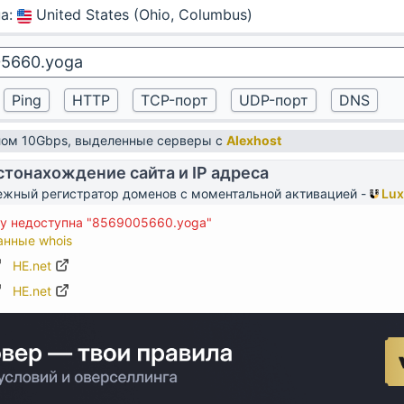
на
:
United States (Ohio, Columbus)
алом 10Gbps, выделенные серверы с
Alexhost
тонахождение сайта и IP адреса
жный регистратор доменов с моментальной активацией -
Lux
у недоступна "8569005660.yoga"
анные whois
HE.net
HE.net