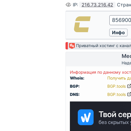
IP
:
216.73.216.42
Стра
Приватный хостинг с кан
Мес
Наде
Информация по данному хост
Whois:
Получить д
BGP:
BGP.tools
DNS:
BGP.tools