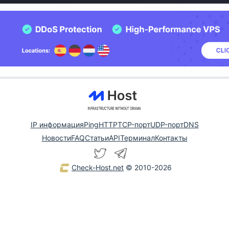
IP информация
Ping
HTTP
TCP-порт
UDP-порт
DNS
Новости
FAQ
Статьи
API
Терминал
Контакты
Check-Host.net
© 2010-2026