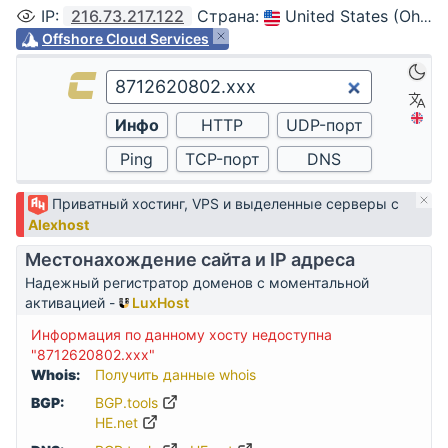
IP
:
216.73.217.122
Страна
:
United States (Ohio, Columbus)
Offshore Cloud Services
Приватный хостинг, VPS и выделенные серверы с
Alexhost
Местонахождение сайта и IP адреса
Надежный регистратор доменов с моментальной
активацией -
LuxHost
Информация по данному хосту недоступна
"8712620802.xxx"
Whois:
Получить данные whois
BGP:
BGP.tools
HE.net