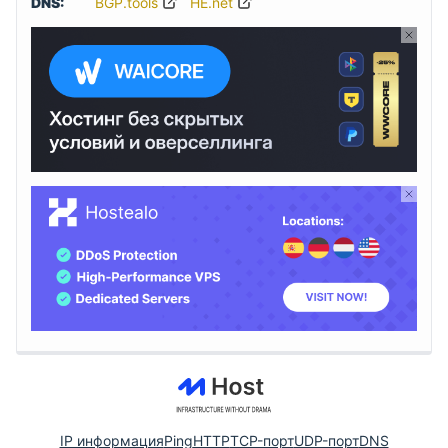
DNS:
BGP.tools
HE.net
IP информация
Ping
HTTP
TCP-порт
UDP-порт
DNS