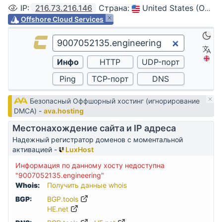
IP
:
216.73.216.146
Страна
:
United States (Ohio, Columbus)
Offshore Cloud Services
Безопасный Оффшорный хостинг (игнорирование
DMCA) -
ava.hosting
Местонахождение сайта и IP адреса
Надежный регистратор доменов с моментальной
активацией -
LuxHost
Информация по данному хосту недоступна
"9007052135.engineering"
Whois:
Получить данные whois
BGP:
BGP.tools
HE.net