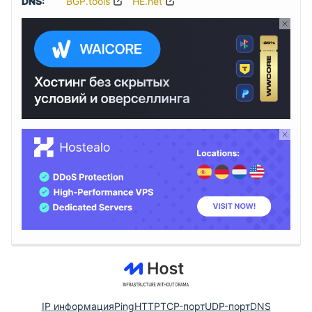
DNS:
BGP.tools
HE.net
IP информация
Ping
HTTP
TCP-порт
UDP-порт
DNS