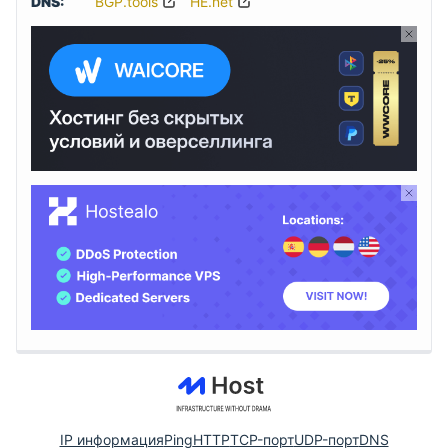
DNS:
BGP.tools
HE.net
IP информация
Ping
HTTP
TCP-порт
UDP-порт
DNS