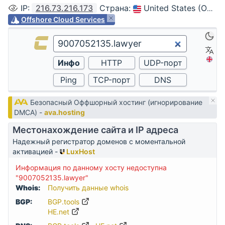
IP
:
216.73.216.173
Страна
:
United States (Ohio, Columbus)
Offshore Cloud Services
Безопасный Оффшорный хостинг (игнорирование
DMCA) -
ava.hosting
Местонахождение сайта и IP адреса
Надежный регистратор доменов с моментальной
активацией -
LuxHost
Информация по данному хосту недоступна
"9007052135.lawyer"
Whois:
Получить данные whois
BGP:
BGP.tools
HE.net