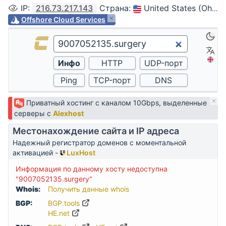
IP
:
216.73.217.143
Страна
:
United States (Ohio, Columbus)
Offshore Cloud Services
Приватный хостинг с каналом 10Gbps, выделенные
серверы с
Alexhost
Местонахождение сайта и IP адреса
Надежный регистратор доменов с моментальной
активацией -
LuxHost
Информация по данному хосту недоступна
"9007052135.surgery"
Whois:
Получить данные whois
BGP:
BGP.tools
HE.net