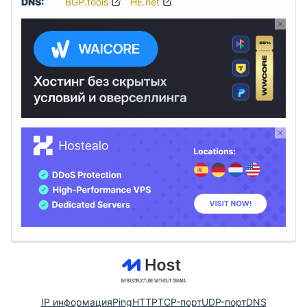
DNS:
BGP.tools
HE.net
IP информация
Ping
HTTP
TCP-порт
UDP-порт
DNS