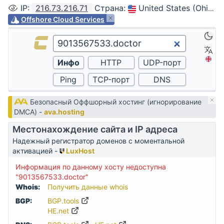
IP
:
216.73.216.71
Страна
:
United States (Ohio, Columbus)
Offshore Cloud Services
Безопасный Оффшорный хостинг (игнорирование
DMCA) -
ava.hosting
Местонахождение сайта и IP адреса
Надежный регистратор доменов с моментальной
активацией -
LuxHost
Информация по данному хосту недоступна
"9013567533.doctor"
Whois:
Получить данные whois
BGP:
BGP.tools
HE.net