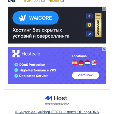
DNS:
BGP.tools
HE.net
IP информация
Ping
HTTP
TCP-порт
UDP-порт
DNS