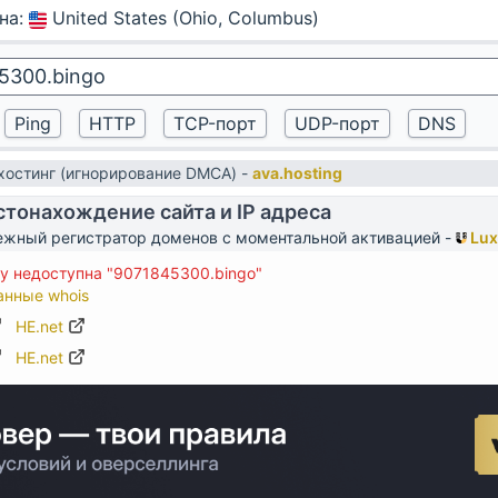
на
:
United States (Ohio, Columbus)
остинг (игнорирование DMCA) -
ava.hosting
тонахождение сайта и IP адреса
жный регистратор доменов с моментальной активацией -
Lux
у недоступна "9071845300.bingo"
анные whois
HE.net
HE.net