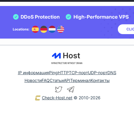
IP информация
Ping
HTTP
TCP-порт
UDP-порт
DNS
Новости
FAQ
Статьи
API
Терминал
Контакты
Check-Host.net
© 2010-2026