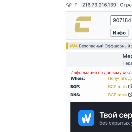
IP
:
216.73.216.139
Стра
Безопасный Оффшорный х
Мес
Наде
Информация по данному хост
Whois:
Получить д
BGP:
BGP.tools
DNS:
BGP.tools