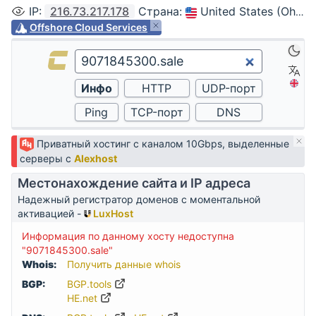
IP
:
216.73.217.178
Страна
:
United States (Ohio, Columbus)
Offshore Cloud Services
Приватный хостинг с каналом 10Gbps, выделенные
серверы с
Alexhost
Местонахождение сайта и IP адреса
Надежный регистратор доменов с моментальной
активацией -
LuxHost
Информация по данному хосту недоступна
"9071845300.sale"
Whois:
Получить данные whois
BGP:
BGP.tools
HE.net