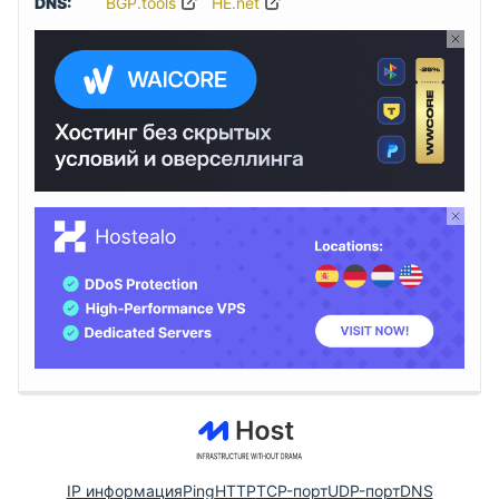
DNS:
BGP.tools
HE.net
IP информация
Ping
HTTP
TCP-порт
UDP-порт
DNS