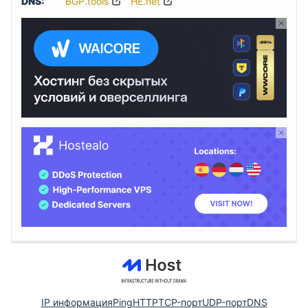
DNS:
BGP.tools
HE.net
IP информация
Ping
HTTP
TCP-порт
UDP-порт
DNS