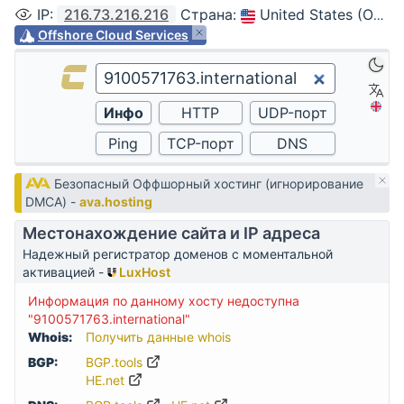
IP
:
216.73.216.216
Страна
:
United States (Ohio, Columbus)
Offshore Cloud Services
Безопасный Оффшорный хостинг (игнорирование
DMCA) -
ava.hosting
Местонахождение сайта и IP адреса
Надежный регистратор доменов с моментальной
активацией -
LuxHost
Информация по данному хосту недоступна
"9100571763.international"
Whois:
Получить данные whois
BGP:
BGP.tools
HE.net