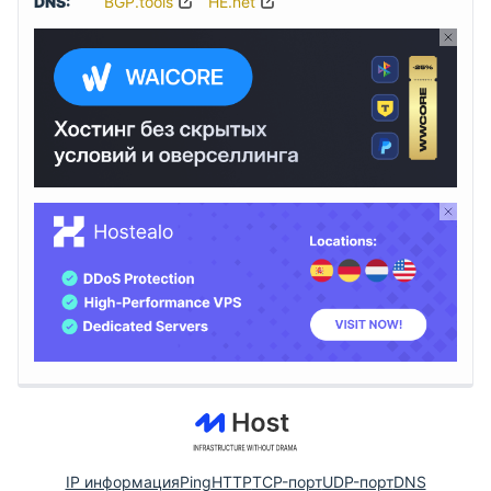
DNS:
BGP.tools
HE.net
IP информация
Ping
HTTP
TCP-порт
UDP-порт
DNS