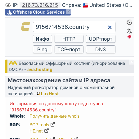
IP
:
216.73.216.215
Страна
:
United States (Ohio, Columbus)
Offshore Cloud Services
Безопасный Оффшорный хостинг (игнорирование
DMCA) -
ava.hosting
Местонахождение сайта и IP адреса
Надежный регистратор доменов с моментальной
активацией -
LuxHost
Информация по данному хосту недоступна
"9156714536.country"
Whois:
Получить данные whois
BGP:
BGP.tools
HE.net