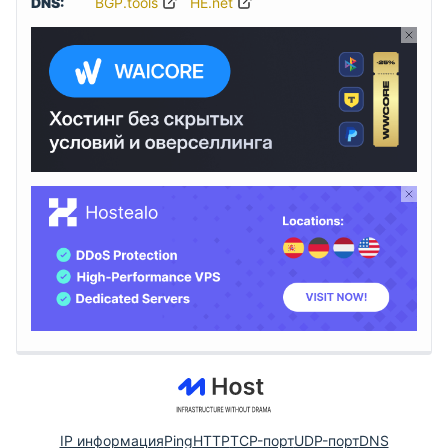
DNS:
BGP.tools
HE.net
IP информация
Ping
HTTP
TCP-порт
UDP-порт
DNS