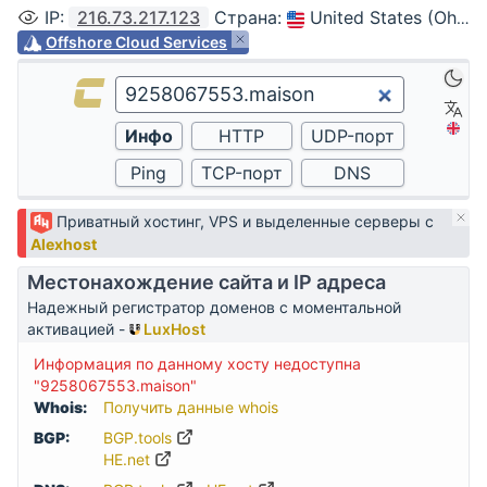
IP
:
216.73.217.123
Страна
:
United States (Ohio, Columbus)
Offshore Cloud Services
Приватный хостинг, VPS и выделенные серверы с
Alexhost
Местонахождение сайта и IP адреса
Надежный регистратор доменов с моментальной
активацией -
LuxHost
Информация по данному хосту недоступна
"9258067553.maison"
Whois:
Получить данные whois
BGP:
BGP.tools
HE.net