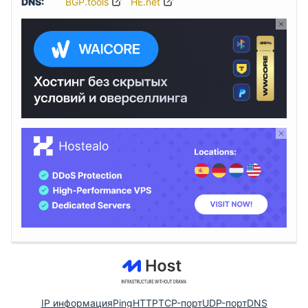
DNS:
BGP.tools
HE.net
IP информация
Ping
HTTP
TCP-порт
UDP-порт
DNS