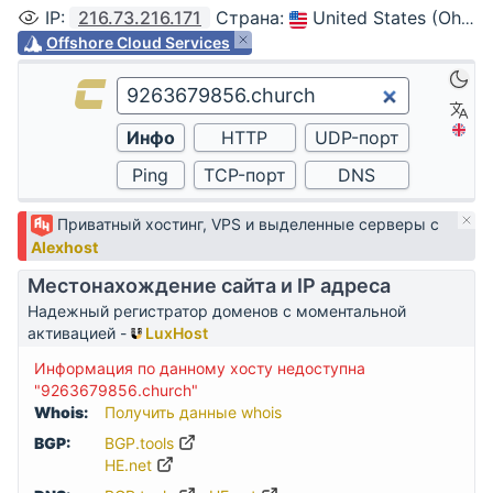
IP
:
216.73.216.171
Страна
:
United States (Ohio, Columbus)
Offshore Cloud Services
Приватный хостинг, VPS и выделенные серверы с
Alexhost
Местонахождение сайта и IP адреса
Надежный регистратор доменов с моментальной
активацией -
LuxHost
Информация по данному хосту недоступна
"9263679856.church"
Whois:
Получить данные whois
BGP:
BGP.tools
HE.net