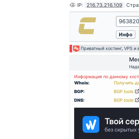
IP
:
216.73.216.109
Стра
Приватный хостинг, VPS и
Мес
Наде
Информация по данному хосту
Whois:
Получить д
BGP:
BGP.tools
DNS:
BGP.tools