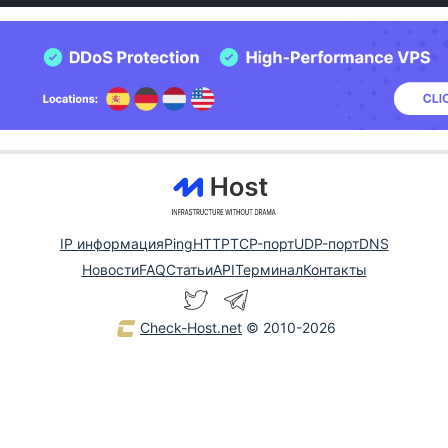
IP информация
Ping
HTTP
TCP-порт
UDP-порт
DNS
Новости
FAQ
Статьи
API
Терминал
Контакты
Check-Host.net
© 2010-2026