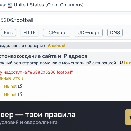
на
:
United States (Ohio, Columbus)
 выделенные серверы с
Alexhost
тонахождение сайта и IP адреса
жный регистратор доменов с моментальной активацией -
Lux
 недоступна "9638205206.football"
анные whois
HE.net
HE.net