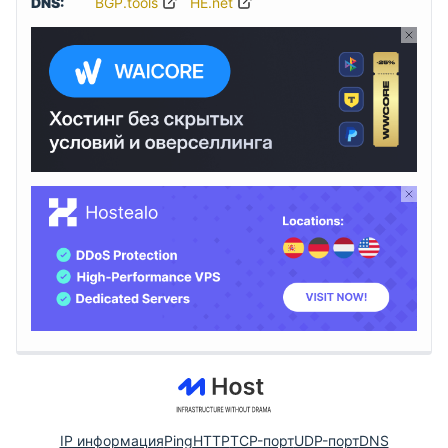
DNS:
BGP.tools
HE.net
IP информация
Ping
HTTP
TCP-порт
UDP-порт
DNS