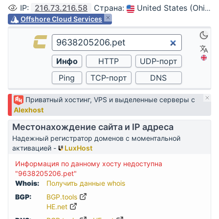
IP
:
216.73.216.58
Страна
:
United States (Ohio, Columbus)
Offshore Cloud Services
Приватный хостинг, VPS и выделенные серверы с
Alexhost
Местонахождение сайта и IP адреса
Надежный регистратор доменов с моментальной
активацией -
LuxHost
Информация по данному хосту недоступна
"9638205206.pet"
Whois:
Получить данные whois
BGP:
BGP.tools
HE.net