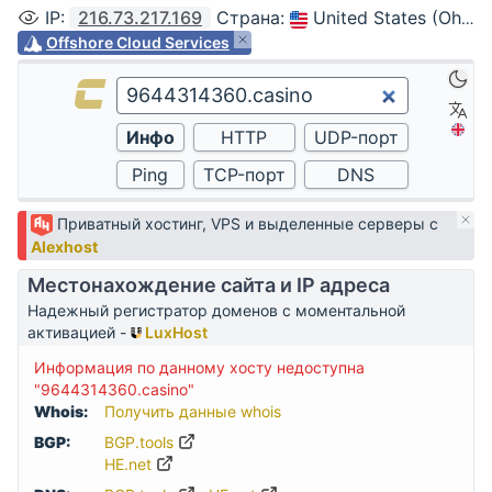
IP
:
216.73.217.169
Страна
:
United States (Ohio, Columbus)
Offshore Cloud Services
Приватный хостинг, VPS и выделенные серверы с
Alexhost
Местонахождение сайта и IP адреса
Надежный регистратор доменов с моментальной
активацией -
LuxHost
Информация по данному хосту недоступна
"9644314360.casino"
Whois:
Получить данные whois
BGP:
BGP.tools
HE.net