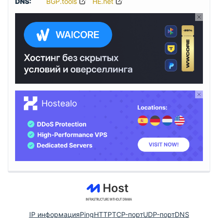
DNS:
BGP.tools
HE.net
IP информация
Ping
HTTP
TCP-порт
UDP-порт
DNS