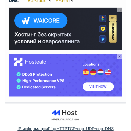
DNS:
BGP.tools
HE.net
IP информация
Ping
HTTP
TCP-порт
UDP-порт
DNS