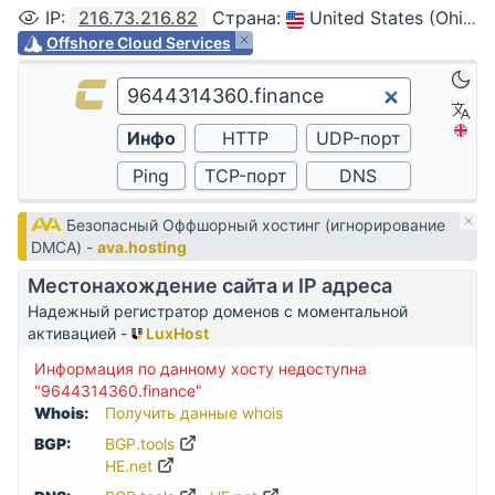
IP
:
216.73.216.82
Страна
:
United States (Ohio, Columbus)
Offshore Cloud Services
Безопасный Оффшорный хостинг (игнорирование
DMCA) -
ava.hosting
Местонахождение сайта и IP адреса
Надежный регистратор доменов с моментальной
активацией -
LuxHost
Информация по данному хосту недоступна
"9644314360.finance"
Whois:
Получить данные whois
BGP:
BGP.tools
HE.net