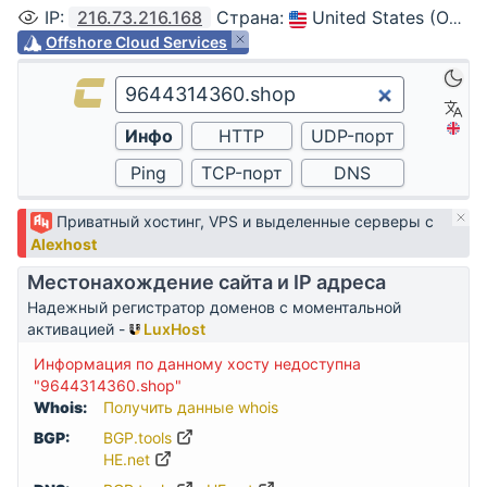
IP
:
216.73.216.168
Страна
:
United States (Ohio, Columbus)
Offshore Cloud Services
Приватный хостинг, VPS и выделенные серверы с
Alexhost
Местонахождение сайта и IP адреса
Надежный регистратор доменов с моментальной
активацией -
LuxHost
Информация по данному хосту недоступна
"9644314360.shop"
Whois:
Получить данные whois
BGP:
BGP.tools
HE.net