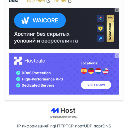
DNS:
BGP.tools
HE.net
IP информация
Ping
HTTP
TCP-порт
UDP-порт
DNS