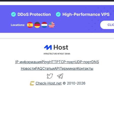
IP информация
Ping
HTTP
TCP-порт
UDP-порт
DNS
Новости
FAQ
Статьи
API
Терминал
Контакты
Check-Host.net
© 2010-2026