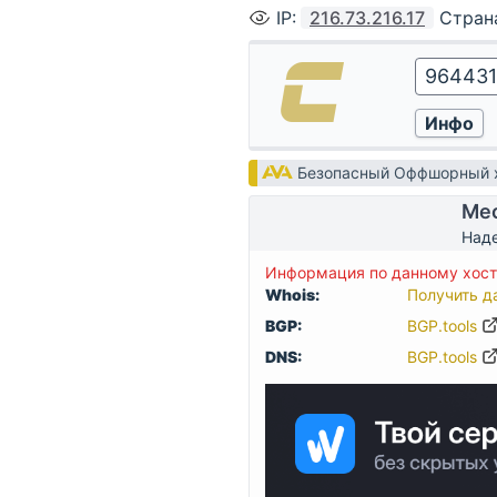
IP
:
216.73.216.17
Стран
Безопасный Оффшорный х
Мес
Наде
Информация по данному хост
Whois:
Получить д
BGP:
BGP.tools
DNS:
BGP.tools