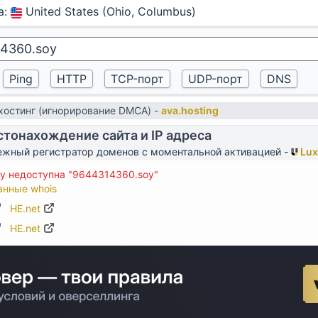
а
:
United States (Ohio, Columbus)
остинг (игнорирование DMCA) -
ava.hosting
тонахождение сайта и IP адреса
жный регистратор доменов с моментальной активацией -
Lux
у недоступна "9644314360.soy"
анные whois
HE.net
HE.net