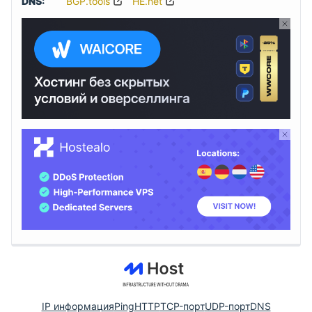
DNS:
BGP.tools
HE.net
IP информация
Ping
HTTP
TCP-порт
UDP-порт
DNS