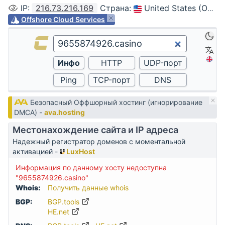
IP
:
216.73.216.169
Страна
:
United States (Ohio, Columbus)
Offshore Cloud Services
Безопасный Оффшорный хостинг (игнорирование
DMCA) -
ava.hosting
Местонахождение сайта и IP адреса
Надежный регистратор доменов с моментальной
активацией -
LuxHost
Информация по данному хосту недоступна
"9655874926.casino"
Whois:
Получить данные whois
BGP:
BGP.tools
HE.net