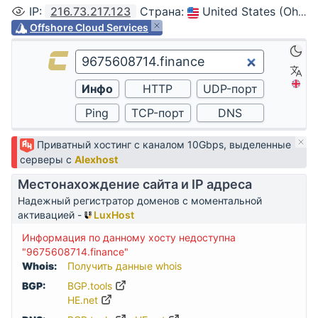
IP
:
216.73.217.123
Страна
:
United States (Ohio, Columbus)
Offshore Cloud Services
Приватный хостинг с каналом 10Gbps, выделенные
серверы с
Alexhost
Местонахождение сайта и IP адреса
Надежный регистратор доменов с моментальной
активацией -
LuxHost
Информация по данному хосту недоступна
"9675608714.finance"
Whois:
Получить данные whois
BGP:
BGP.tools
HE.net