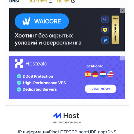
DNS:
BGP.tools
HE.net
IP информация
Ping
HTTP
TCP-порт
UDP-порт
DNS