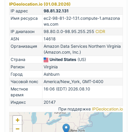
IPGeolocation.io (01.08.2026)
IP адрес
98.81.32.131
Имя ресурса
ec2-98-81-32-131.compute-1.amazona
ws.com
IP диапазон
98.80.0.0-98.95.255.255
CIDR
ASN
14618
Организация
Amazon Data Services Northern Virginia
(Amazon.com, Inc.)
Страна
United States
(US)
Регион
Virginia
Город
Ashburn
Часовой пояс
America/New_York, GMT-0400
Местное
16:06 (EDT) 2026.08.10
время
Индекс
20147
При поддержке
IPGeolocation.io
+
−