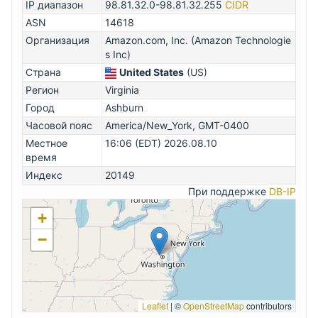
IP диапазон
98.81.32.0-98.81.32.255
CIDR
ASN
14618
Организация
Amazon.com, Inc. (Amazon Technologie
s Inc)
Страна
United States
(US)
Регион
Virginia
Город
Ashburn
Часовой пояс
America/New_York, GMT-0400
Местное
16:06 (EDT) 2026.08.10
время
Индекс
20149
При поддержке
DB-IP
+
−
Leaflet
|
©
OpenStreetMap
contributors