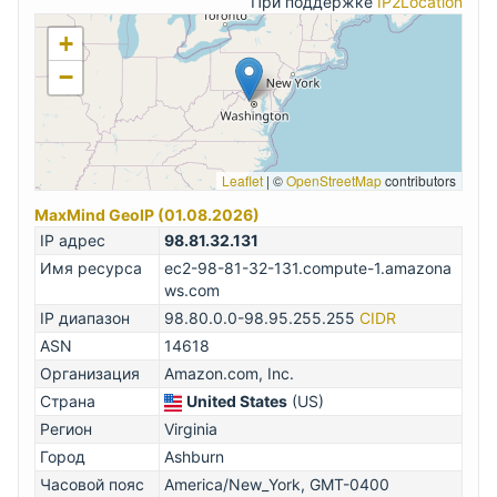
При поддержке
IP2Location
+
−
Leaflet
|
©
OpenStreetMap
contributors
MaxMind GeoIP (01.08.2026)
IP адрес
98.81.32.131
Имя ресурса
ec2-98-81-32-131.compute-1.amazona
ws.com
IP диапазон
98.80.0.0-98.95.255.255
CIDR
ASN
14618
Организация
Amazon.com, Inc.
Страна
United States
(US)
Регион
Virginia
Город
Ashburn
Часовой пояс
America/New_York, GMT-0400