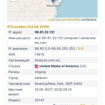
Leaflet
|
©
OpenStreetMap
contributors
IP2Location (04.08.2026)
IP адрес
98.81.32.131
Имя ресурса
ec2-98-81-32-131.compute-1.amazona
ws.com
IP диапазон
98.80.0.0-98.95.255.255
CIDR
ASN
14618
Организация
Amazon.com Inc.
Страна
United States of America
(US)
Регион
Virginia
Город
Ashburn
Часовой пояс
America/New_York, GMT-0400
Местное
16:06 (EDT) 2026.08.10
время
Индекс
20147