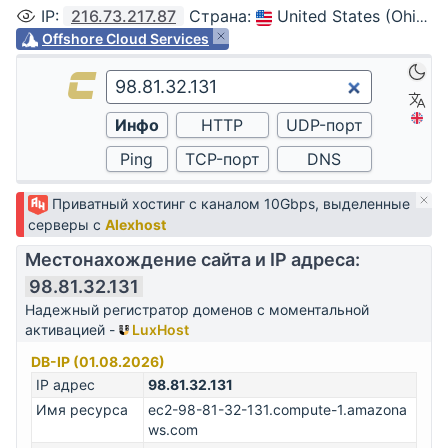
IP
:
216.73.217.87
Страна
:
United States (Ohio, Columbus)
Offshore Cloud Services
Приватный хостинг с каналом 10Gbps, выделенные
серверы с
Alexhost
Местонахождение сайта и IP адреса:
98.81.32.131
Надежный регистратор доменов с моментальной
активацией -
LuxHost
DB-IP (01.08.2026)
IP адрес
98.81.32.131
Имя ресурса
ec2-98-81-32-131.compute-1.amazona
ws.com