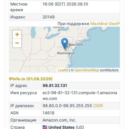
Местное
16:06 (EDT) 2026.08.10
время
Индекс
20149
При поддержке
MaxMind GeoIP
+
−
Leaflet
|
©
OpenStreetMap
contributors
IPInfo.io (01.08.2026)
IP адрес
98.81.32.131
Имя ресурса
ec2-98-81-32-131.compute-1.amazona
ws.com
IP диапазон
98.80.0.0-98.95.255.255
CIDR
ASN
14618
Организация
Amazon.com, Inc.
Страна
United States
(US)