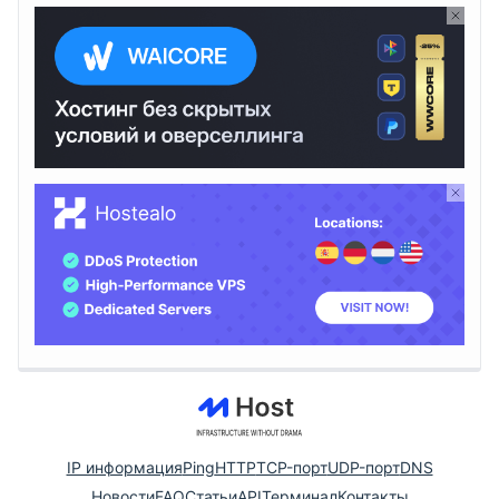
IP информация
Ping
HTTP
TCP-порт
UDP-порт
DNS
Новости
FAQ
Статьи
API
Терминал
Контакты