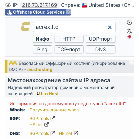
IP
:
216.73.217.169
Страна
:
United States (Ohio, Columbus)
Offshore Cloud Services
Безопасный Оффшорный хостинг (игнорирование
DMCA) -
ava.hosting
Местонахождение сайта и IP адреса
Надежный регистратор доменов с моментальной
активацией -
LuxHost
Информация по данному хосту недоступна "acrex.ltd"
Whois:
Получить данные whois
BGP:
BGP.tools
HE.net
DNS:
BGP.tools
HE.net