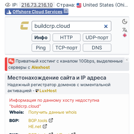
IP
:
216.73.216.10
Страна
:
United States (Ohio, Columbus)
Offshore Cloud Services
Приватный хостинг с каналом 10Gbps, выделенные
серверы с
Alexhost
Местонахождение сайта и IP адреса
Надежный регистратор доменов с моментальной
активацией -
LuxHost
Информация по данному хосту недоступна
"buildcrp.cloud"
Whois:
Получить данные whois
BGP:
BGP.tools
HE.net