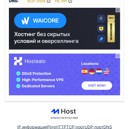
DNS:
BGP.tools
HE.net
IP информация
Ping
HTTP
TCP-порт
UDP-порт
DNS