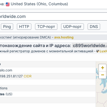
на
:
United States (Ohio, Columbus)
остинг (игнорирование DMCA) -
ava.hosting
тонахождение сайта и IP адреса:
c895worldwide
жный регистратор доменов с моментальной активацией -
LuxH
0
+
silo.com
−
198.251.81.127
CIDR
tions
tes
(US)