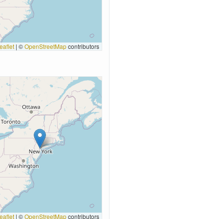
eaflet
|
©
OpenStreetMap
contributors
eaflet
|
©
OpenStreetMap
contributors