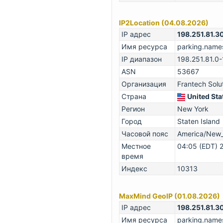
IP2Location (04.08.2026)
IP адрес
198.251.81.3
Имя ресурса
parking.name
IP диапазон
198.251.81.0
ASN
53667
Организация
Frantech Solu
Страна
United Sta
Регион
New York
Город
Staten Island
Часовой пояс
America/New
Местное
04:05 (EDT) 
время
Индекс
10313
MaxMind GeoIP (01.08.2026)
IP адрес
198.251.81.3
Имя ресурса
parking.name