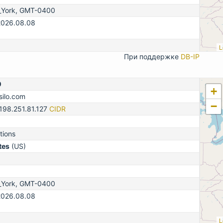
_York, GMT-0400
2026.08.08
L
При поддержке
DB-IP
0
+
silo.com
−
198.251.81.127
CIDR
tions
tes
(US)
_York, GMT-0400
2026.08.08
L