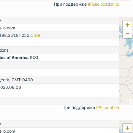
При поддержке
IPGeolocation.io
0
+
silo.com
−
-198.251.81.255
CIDR
tions
tes of America
(US)
_York, GMT-0400
2026.08.08
L
При поддержке
IP2Location
0
+
silo.com