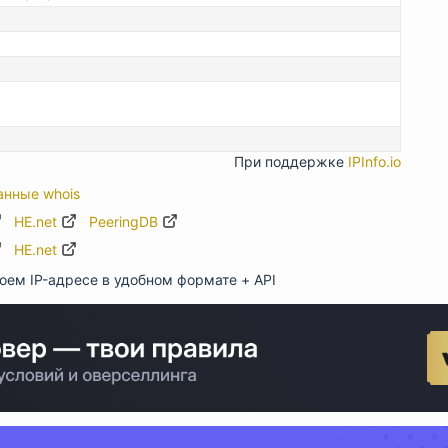
При поддержке
IPInfo.io
анные whois
HE.net
PeeringDB
HE.net
оем IP-адресе в удобном формате + API