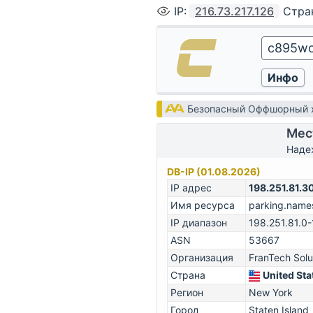
IP
:
216.73.217.126
Стра
Безопасный Оффшорный х
Мес
Наде
DB-IP (01.08.2026)
IP адрес
198.251.81.3
Имя ресурса
parking.name
IP диапазон
198.251.81.0-
ASN
53667
Организация
FranTech Solu
Страна
United Sta
Регион
New York
Город
Staten Island