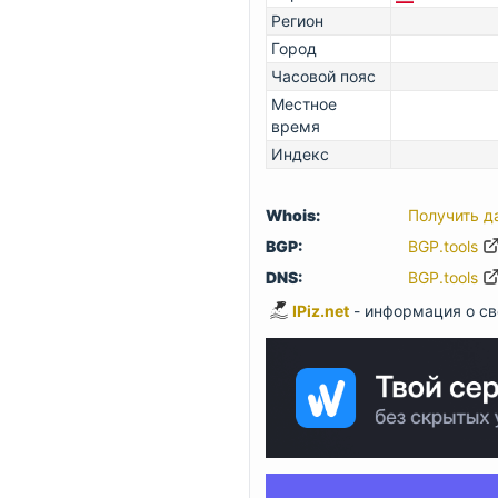
Регион
Город
Часовой пояс
Местное
время
Индекс
Whois:
Получить д
BGP:
BGP.tools
DNS:
BGP.tools
IPiz.net
- информация о св