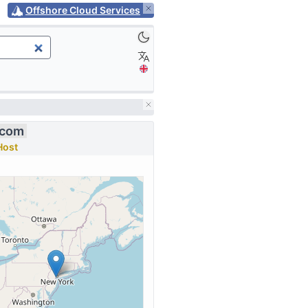
Offshore Cloud Services
.com
ost