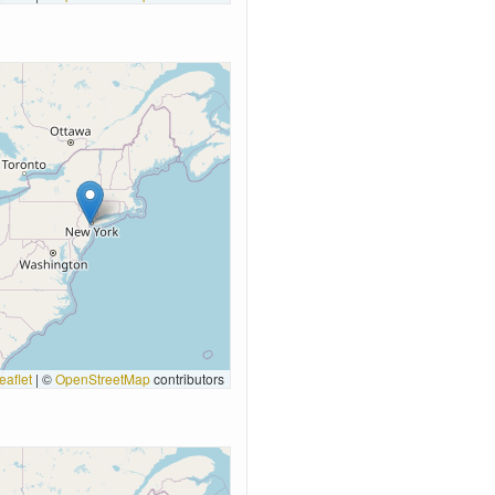
eaflet
|
©
OpenStreetMap
contributors