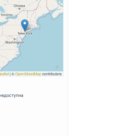
eaflet
|
©
OpenStreetMap
contributors
недоступна