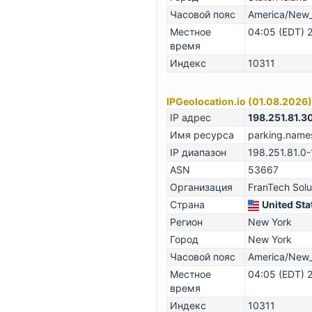
Часовой пояс
America/New
Местное
04:05 (EDT) 
время
Индекс
10311
IPGeolocation.io (01.08.2026)
IP адрес
198.251.81.3
Имя ресурса
parking.name
IP диапазон
198.251.81.0-
ASN
53667
Организация
FranTech Solu
Страна
United Sta
Регион
New York
Город
New York
Часовой пояс
America/New
Местное
04:05 (EDT) 
время
Индекс
10311