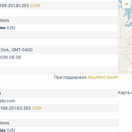
−
-198.251.81.255
CIDR
tions
tes
(US)
_York, GMT-0400
2026.08.08
L
При поддержке
MaxMind GeoIP
Карта 
0
silo.com
-198.251.83.255
CIDR
tions
tes
(US)