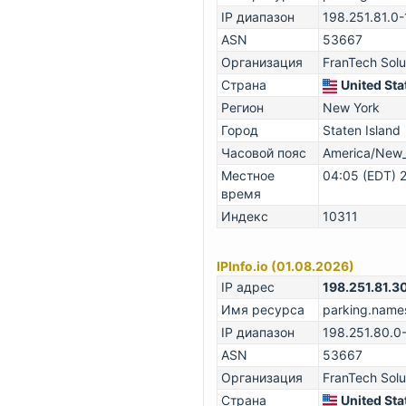
IP диапазон
198.251.81.0
ASN
53667
Организация
FranTech Solu
Страна
United Sta
Регион
New York
Город
Staten Island
Часовой пояс
America/New
Местное
04:05 (EDT) 
время
Индекс
10311
IPInfo.io (01.08.2026)
IP адрес
198.251.81.3
Имя ресурса
parking.name
IP диапазон
198.251.80.0
ASN
53667
Организация
FranTech Solu
Страна
United Sta