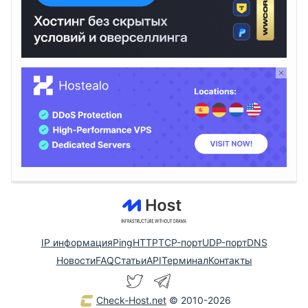
IP информация
Ping
HTTP
TCP-порт
UDP-порт
DNS
Новости
FAQ
Статьи
API
Терминал
Контакты
Check-Host.net
© 2010-2026