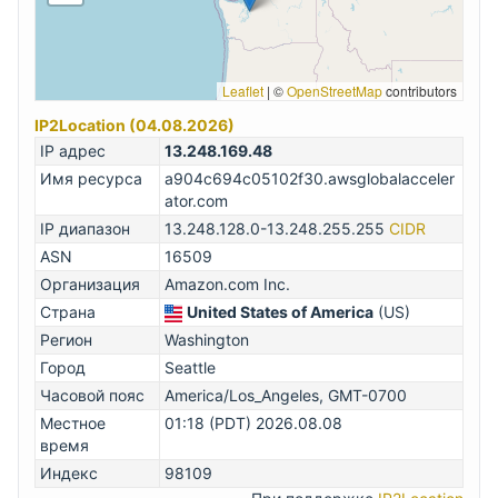
Leaflet
|
©
OpenStreetMap
contributors
IP2Location (04.08.2026)
IP адрес
13.248.169.48
Имя ресурса
a904c694c05102f30.awsglobalacceler
ator.com
IP диапазон
13.248.128.0-13.248.255.255
CIDR
ASN
16509
Организация
Amazon.com Inc.
Страна
United States of America
(US)
Регион
Washington
Город
Seattle
Часовой пояс
America/Los_Angeles, GMT-0700
Местное
01:18 (PDT) 2026.08.08
время
Индекс
98109