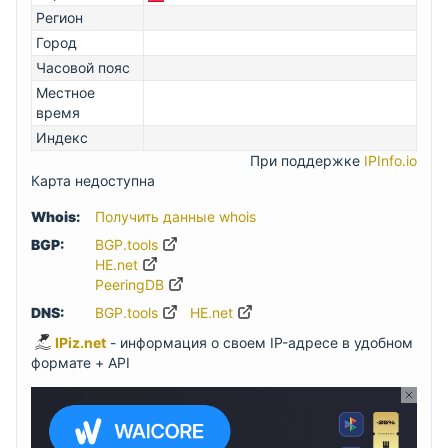
Регион
Город
Часовой пояс
Местное
время
Индекс
При поддержке
IPInfo.io
Карта недоступна
Whois:
Получить данные whois
BGP:
BGP.tools
HE.net
PeeringDB
DNS:
BGP.tools
HE.net
IPiz.net
- информация о своем IP-адресе в удобном
формате + API