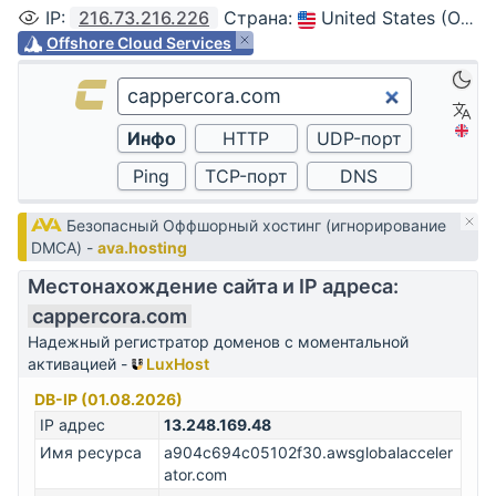
IP
:
216.73.216.226
Страна
:
United States (Ohio, Columbus)
Offshore Cloud Services
Безопасный Оффшорный хостинг (игнорирование
DMCA) -
ava.hosting
Местонахождение сайта и IP адреса:
cappercora.com
Надежный регистратор доменов с моментальной
активацией -
LuxHost
DB-IP (01.08.2026)
IP адрес
13.248.169.48
Имя ресурса
a904c694c05102f30.awsglobalacceler
ator.com