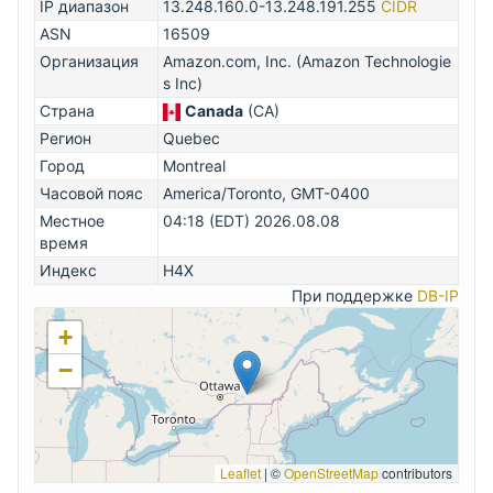
IP диапазон
13.248.160.0-13.248.191.255
CIDR
ASN
16509
Организация
Amazon.com, Inc. (Amazon Technologie
s Inc)
Страна
Canada
(CA)
Регион
Quebec
Город
Montreal
Часовой пояс
America/Toronto, GMT-0400
Местное
04:18 (EDT) 2026.08.08
время
Индекс
H4X
При поддержке
DB-IP
+
−
Leaflet
|
©
OpenStreetMap
contributors