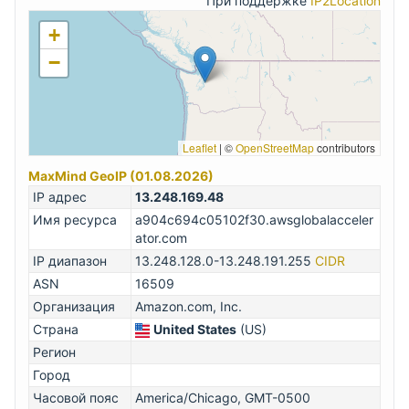
При поддержке
IP2Location
+
−
Leaflet
|
©
OpenStreetMap
contributors
MaxMind GeoIP (01.08.2026)
IP адрес
13.248.169.48
Имя ресурса
a904c694c05102f30.awsglobalacceler
ator.com
IP диапазон
13.248.128.0-13.248.191.255
CIDR
ASN
16509
Организация
Amazon.com, Inc.
Страна
United States
(US)
Регион
Город
Часовой пояс
America/Chicago, GMT-0500