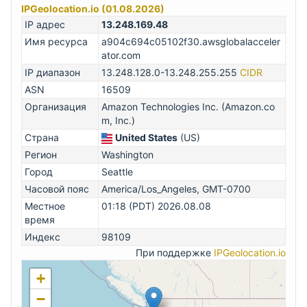
IPGeolocation.io (01.08.2026)
IP адрес
13.248.169.48
Имя ресурса
a904c694c05102f30.awsglobalacceler
ator.com
IP диапазон
13.248.128.0-13.248.255.255
CIDR
ASN
16509
Организация
Amazon Technologies Inc. (Amazon.co
m, Inc.)
Страна
United States
(US)
Регион
Washington
Город
Seattle
Часовой пояс
America/Los_Angeles, GMT-0700
Местное
01:18 (PDT) 2026.08.08
время
Индекс
98109
При поддержке
IPGeolocation.io
+
−