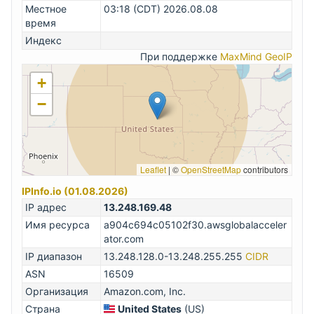
Местное
03:18 (CDT) 2026.08.08
время
Индекс
При поддержке
MaxMind GeoIP
+
−
Leaflet
|
©
OpenStreetMap
contributors
IPInfo.io (01.08.2026)
IP адрес
13.248.169.48
Имя ресурса
a904c694c05102f30.awsglobalacceler
ator.com
IP диапазон
13.248.128.0-13.248.255.255
CIDR
ASN
16509
Организация
Amazon.com, Inc.
Страна
United States
(US)