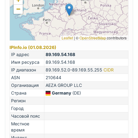
−
Leaflet
|
©
OpenStreetMap
contributors
IPInfo.io (01.08.2026)
IP адрес
89.169.54.168
Имя ресурса
89.169.54.168
IP диапазон
89.169.52.0-89.169.55.255
CIDR
ASN
210644
Организация
AEZA GROUP LLC
Страна
Germany
(DE)
Регион
Город
Часовой пояс
Местное
время
Индекс