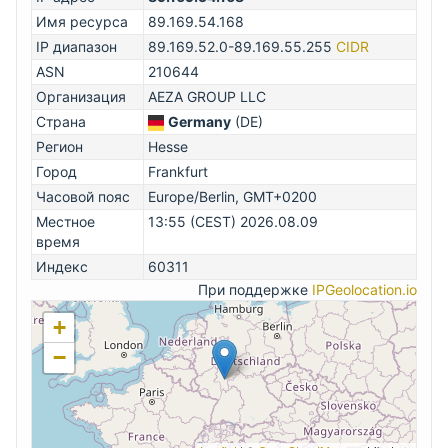
Имя ресурса
89.169.54.168
IP диапазон
89.169.52.0-89.169.55.255
CIDR
ASN
210644
Организация
AEZA GROUP LLC
Страна
Germany
(DE)
Регион
Hesse
Город
Frankfurt
Часовой пояс
Europe/Berlin, GMT+0200
Местное
13:55 (CEST) 2026.08.09
время
Индекс
60311
При поддержке
IPGeolocation.io
+
−