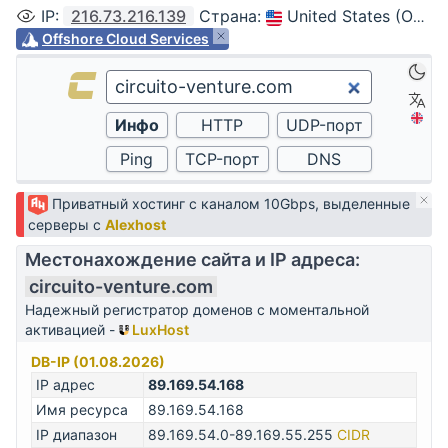
IP
:
216.73.216.139
Страна
:
United States (Ohio, Columbus)
Offshore Cloud Services
Приватный хостинг с каналом 10Gbps, выделенные
серверы с
Alexhost
Местонахождение сайта и IP адреса:
circuito-venture.com
Надежный регистратор доменов с моментальной
активацией -
LuxHost
DB-IP (01.08.2026)
IP адрес
89.169.54.168
Имя ресурса
89.169.54.168
IP диапазон
89.169.54.0-89.169.55.255
CIDR