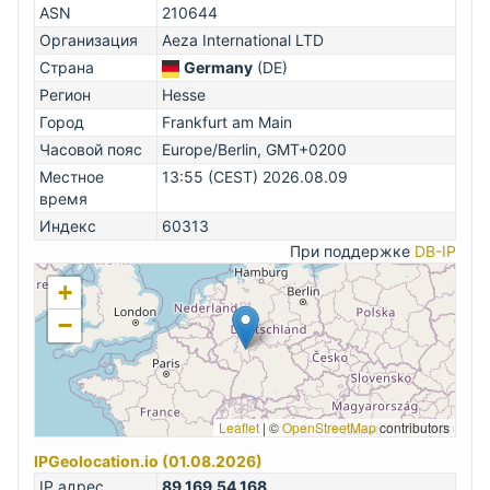
ASN
210644
Организация
Aeza International LTD
Страна
Germany
(DE)
Регион
Hesse
Город
Frankfurt am Main
Часовой пояс
Europe/Berlin, GMT+0200
Местное
13:55 (CEST) 2026.08.09
время
Индекс
60313
При поддержке
DB-IP
+
−
Leaflet
|
©
OpenStreetMap
contributors
IPGeolocation.io (01.08.2026)
IP адрес
89.169.54.168