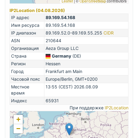
Leaflet
|
©
OpenStreetMap
contributors
IP2Location (04.08.2026)
IP адрес
89.169.54.168
Имя ресурса
89.169.54.168
IP диапазон
89.169.52.0-89.169.55.255
CIDR
ASN
210644
Организация
Aeza Group LLC
Страна
Germany
(DE)
Регион
Hessen
Город
Frankfurt am Main
Часовой пояс
Europe/Berlin, GMT+0200
Местное
13:55 (CEST) 2026.08.09
время
Индекс
65931
При поддержке
IP2Location
+
−