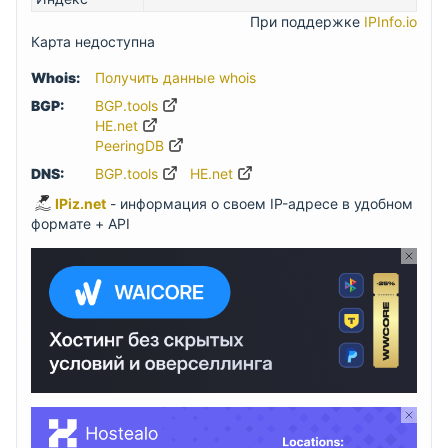
При поддержке
IPInfo.io
Карта недоступна
Whois:
Получить данные whois
BGP:
BGP.tools
HE.net
PeeringDB
DNS:
BGP.tools
HE.net
IPiz.net
- информация о своем IP-адресе в удобном
формате + API