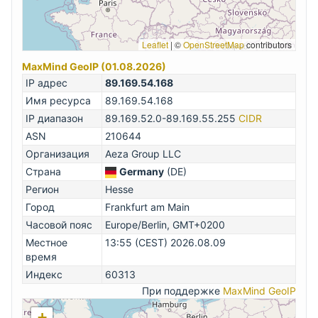
Leaflet
|
©
OpenStreetMap
contributors
MaxMind GeoIP (01.08.2026)
IP адрес
89.169.54.168
Имя ресурса
89.169.54.168
IP диапазон
89.169.52.0-89.169.55.255
CIDR
ASN
210644
Организация
Aeza Group LLC
Страна
Germany
(DE)
Регион
Hesse
Город
Frankfurt am Main
Часовой пояс
Europe/Berlin, GMT+0200
Местное
13:55 (CEST) 2026.08.09
время
Индекс
60313
При поддержке
MaxMind GeoIP
+