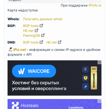
При поддержке
IPInfo.io
Карта недоступна
Whois:
Получить данные whois
BGP:
BGP.tools
HE.net
PeeringDB
DNS:
BGP.tools
HE.net
IPiz.net
- информация о своем IP-адресе в удобном
формате + API