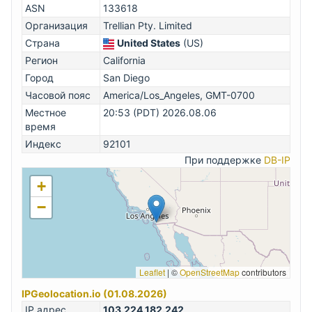
ASN
133618
Организация
Trellian Pty. Limited
Страна
United States
(US)
Регион
California
Город
San Diego
Часовой пояс
America/Los_Angeles, GMT-0700
Местное
20:53 (PDT) 2026.08.06
время
Индекс
92101
При поддержке
DB-IP
+
−
Leaflet
|
©
OpenStreetMap
contributors
IPGeolocation.io (01.08.2026)
IP адрес
103.224.182.242