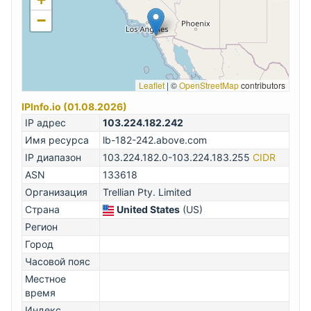
−
Leaflet
|
©
OpenStreetMap
contributors
IPInfo.io (01.08.2026)
IP адрес
103.224.182.242
Имя ресурса
lb-182-242.above.com
IP диапазон
103.224.182.0-103.224.183.255
CIDR
ASN
133618
Организация
Trellian Pty. Limited
Страна
United States
(US)
Регион
Город
Часовой пояс
Местное
время
Индекс