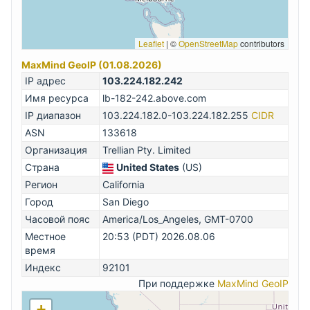
Leaflet
|
©
OpenStreetMap
contributors
MaxMind GeoIP (01.08.2026)
IP адрес
103.224.182.242
Имя ресурса
lb-182-242.above.com
IP диапазон
103.224.182.0-103.224.182.255
CIDR
ASN
133618
Организация
Trellian Pty. Limited
Страна
United States
(US)
Регион
California
Город
San Diego
Часовой пояс
America/Los_Angeles, GMT-0700
Местное
20:53 (PDT) 2026.08.06
время
Индекс
92101
При поддержке
MaxMind GeoIP
+