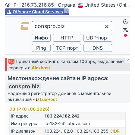
IP
:
216.73.216.85
Страна
:
United States (Ohio, Columbus)
Offshore Cloud Services
Приватный хостинг с каналом 10Gbps, выделенные
серверы с
Alexhost
Местонахождение сайта и IP адреса:
conspro.biz
Надежный регистратор доменов с моментальной
активацией -
LuxHost
DB-IP (01.08.2026)
IP адрес
103.224.182.242
Имя ресурса
lb-182-242.above.com
IP диапазон
103.224.182.0-103.224.183.255
CIDR