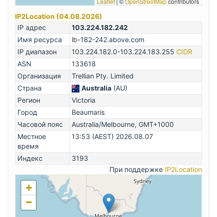
Leaflet
|
©
OpenStreetMap
contributors
IP2Location (04.08.2026)
IP адрес
103.224.182.242
Имя ресурса
lb-182-242.above.com
IP диапазон
103.224.182.0-103.224.183.255
CIDR
ASN
133618
Организация
Trellian Pty. Limited
Страна
Australia
(AU)
Регион
Victoria
Город
Beaumaris
Часовой пояс
Australia/Melbourne, GMT+1000
Местное
13:53 (AEST) 2026.08.07
время
Индекс
3193
При поддержке
IP2Location
+
−