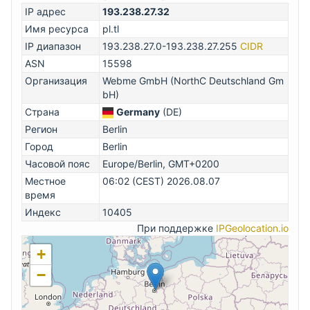
IP адрес
193.238.27.32
Имя ресурса
pl.tl
IP диапазон
193.238.27.0-193.238.27.255
CIDR
ASN
15598
Организация
Webme GmbH (NorthC Deutschland Gm
bH)
Страна
Germany
(DE)
Регион
Berlin
Город
Berlin
Часовой пояс
Europe/Berlin, GMT+0200
Местное
06:02 (CEST) 2026.08.07
время
Индекс
10405
При поддержке
IPGeolocation.io
+
−