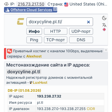
IP
:
216.73.217.50
Страна
:
United States (Ohio, Columbus)
Offshore Cloud Services
Приватный хостинг с каналом 10Gbps, выделенные
серверы с
Alexhost
Местонахождение сайта и IP адреса:
doxycyline.pl.tl
Надежный регистратор доменов с моментальной
активацией -
LuxHost
DB-IP (01.08.2026)
IP адрес
193.238.27.32
Имя ресурса
pl.tl
IP диапазон
193.238.27.0-193.238.27.255
CIDR