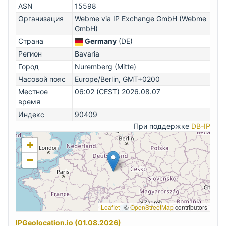
ASN
15598
Организация
Webme via IP Exchange GmbH (Webme
GmbH)
Страна
Germany
(DE)
Регион
Bavaria
Город
Nuremberg (Mitte)
Часовой пояс
Europe/Berlin, GMT+0200
Местное
06:02 (CEST) 2026.08.07
время
Индекс
90409
При поддержке
DB-IP
+
−
Leaflet
|
©
OpenStreetMap
contributors
IPGeolocation.io (01.08.2026)