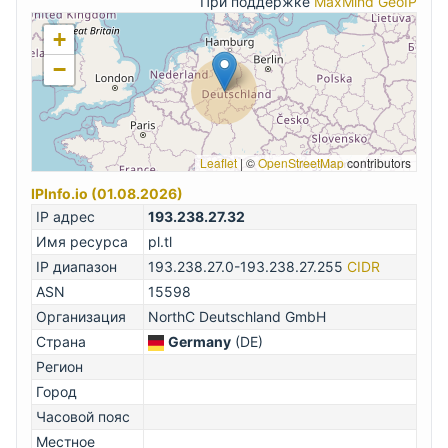
При поддержке
MaxMind GeoIP
+
−
Leaflet
|
©
OpenStreetMap
contributors
IPInfo.io (01.08.2026)
IP адрес
193.238.27.32
Имя ресурса
pl.tl
IP диапазон
193.238.27.0-193.238.27.255
CIDR
ASN
15598
Организация
NorthC Deutschland GmbH
Страна
Germany
(DE)
Регион
Город
Часовой пояс
Местное