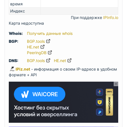
время
Индекс
При поддержке
IPInfo.io
Карта недоступна
Whois:
Получить данные whois
BGP:
BGP.tools
HE.net
PeeringDB
DNS:
BGP.tools
HE.net
IPiz.net
- информация о своем IP-адресе в удобном
формате + API