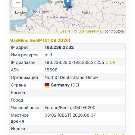
−
Leaflet
|
©
OpenStreetMap
contributors
MaxMind GeoIP (01.08.2026)
IP адрес
193.238.27.32
Имя ресурса
pl.tl
IP диапазон
193.238.26.0-193.238.27.255
CIDR
ASN
15598
Организация
NorthC Deutschland GmbH
Страна
Germany
(DE)
Регион
Город
Часовой пояс
Europe/Berlin, GMT+0200
Местное
06:02 (CEST) 2026.08.07
время
Индекс