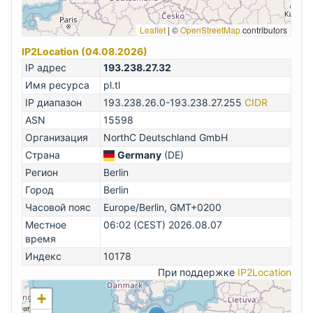
Leaflet
|
©
OpenStreetMap
contributors
IP2Location (04.08.2026)
IP адрес
193.238.27.32
Имя ресурса
pl.tl
IP диапазон
193.238.26.0-193.238.27.255
CIDR
ASN
15598
Организация
NorthC Deutschland GmbH
Страна
Germany
(DE)
Регион
Berlin
Город
Berlin
Часовой пояс
Europe/Berlin, GMT+0200
Местное
06:02 (CEST) 2026.08.07
время
Индекс
10178
При поддержке
IP2Location
+