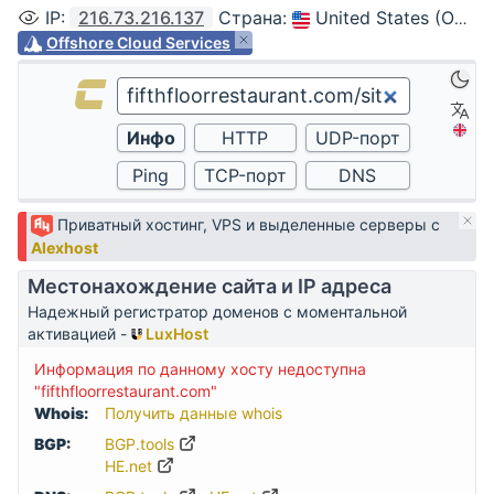
IP
:
216.73.216.137
Страна
:
United States (Ohio, Columbus)
Offshore Cloud Services
Приватный хостинг, VPS и выделенные серверы с
Alexhost
Местонахождение сайта и IP адреса
Надежный регистратор доменов с моментальной
активацией -
LuxHost
Информация по данному хосту недоступна
"fifthfloorrestaurant.com"
Whois:
Получить данные whois
BGP:
BGP.tools
HE.net