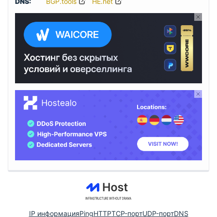
DNS:
BGP.tools
HE.net
IP информация
Ping
HTTP
TCP-порт
UDP-порт
DNS