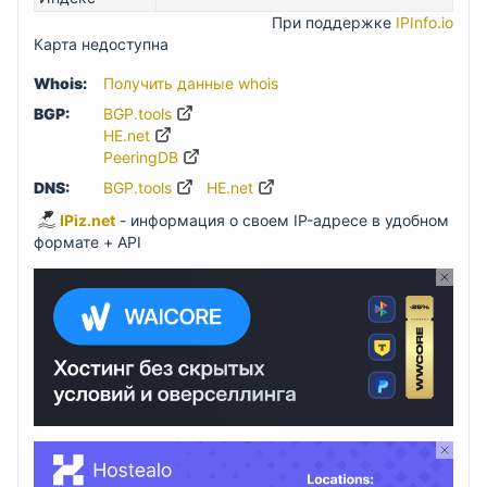
При поддержке
IPInfo.io
Карта недоступна
Whois:
Получить данные whois
BGP:
BGP.tools
HE.net
PeeringDB
DNS:
BGP.tools
HE.net
IPiz.net
- информация о своем IP-адресе в удобном
формате + API