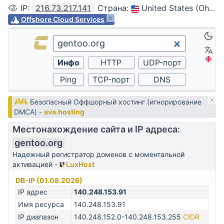
IP
:
216.73.217.141
Страна
:
United States (Ohio, Columbus)
Offshore Cloud Services
Безопасный Оффшорный хостинг (игнорирование
DMCA) -
ava.hosting
Местонахождение сайта и IP адреса:
gentoo.org
Надежный регистратор доменов с моментальной
активацией -
LuxHost
DB-IP (01.08.2026)
IP адрес
140.248.153.91
Имя ресурса
140.248.153.91
IP диапазон
140.248.152.0-140.248.153.255
CIDR