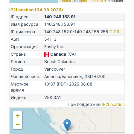
Leaflet
|
©
OpenStreetMap
contributors
IP2Location (04.08.2026)
IP адрес
140.248.153.91
Имя ресурса
140.248.153.91
IP диапазон
140.248.152.0-140.248.155.255
CIDR
ASN
54113
Организация
Fastly Inc.
Страна
Canada
(CA)
Регион
British Columbia
Город
Vancouver
Часовой пояс
America/Vancouver, GMT-0700
Местное
10:37 (PDT) 2026.08.08
время
Индекс
V5K 0A1
При поддержке
IP2Location
+
−