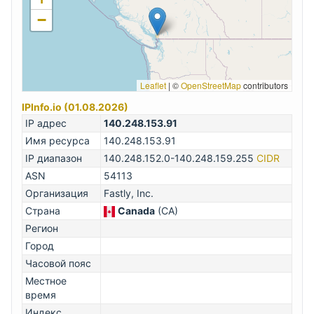
−
Leaflet
|
©
OpenStreetMap
contributors
IPInfo.io (01.08.2026)
IP адрес
140.248.153.91
Имя ресурса
140.248.153.91
IP диапазон
140.248.152.0-140.248.159.255
CIDR
ASN
54113
Организация
Fastly, Inc.
Страна
Canada
(CA)
Регион
Город
Часовой пояс
Местное
время
Индекс