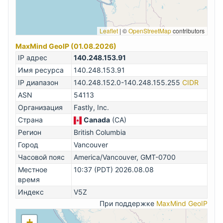
Leaflet
|
©
OpenStreetMap
contributors
MaxMind GeoIP (01.08.2026)
IP адрес
140.248.153.91
Имя ресурса
140.248.153.91
IP диапазон
140.248.152.0-140.248.155.255
CIDR
ASN
54113
Организация
Fastly, Inc.
Страна
Canada
(CA)
Регион
British Columbia
Город
Vancouver
Часовой пояс
America/Vancouver, GMT-0700
Местное
10:37 (PDT) 2026.08.08
время
Индекс
V5Z
При поддержке
MaxMind GeoIP
+