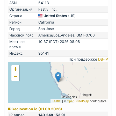
ASN
54113
Организация
Fastly, Inc.
Страна
United States
(US)
Регион
California
Город
San Jose
Часовой пояс
America/Los_Angeles, GMT-0700
Местное
10:37 (PDT) 2026.08.08
время
Индекс
95141
При поддержке
DB-IP
+
−
Leaflet
|
©
OpenStreetMap
contributors
IPGeolocation.io (01.08.2026)
IP адрес
140.248.153.91