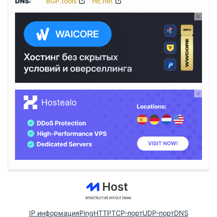
DNS:
BGP.tools
HE.net
IP информация
Ping
HTTP
TCP-порт
UDP-порт
DNS