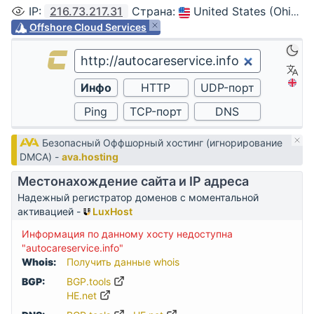
IP
:
216.73.217.31
Страна
:
United States (Ohio, Columbus)
Offshore Cloud Services
Безопасный Оффшорный хостинг (игнорирование
DMCA) -
ava.hosting
Местонахождение сайта и IP адреса
Надежный регистратор доменов с моментальной
активацией -
LuxHost
Информация по данному хосту недоступна
"autocareservice.info"
Whois:
Получить данные whois
BGP:
BGP.tools
HE.net