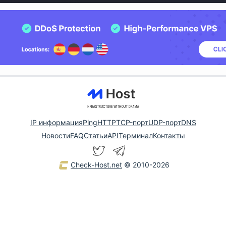
IP информация
Ping
HTTP
TCP-порт
UDP-порт
DNS
Новости
FAQ
Статьи
API
Терминал
Контакты
Check-Host.net
© 2010-2026