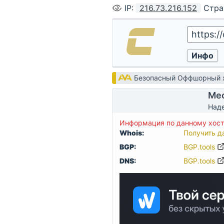
IP
:
216.73.216.152
Стра
Безопасный Оффшорный х
Мес
Наде
Информация по данному хосту 
Whois:
Получить д
BGP:
BGP.tools
DNS:
BGP.tools