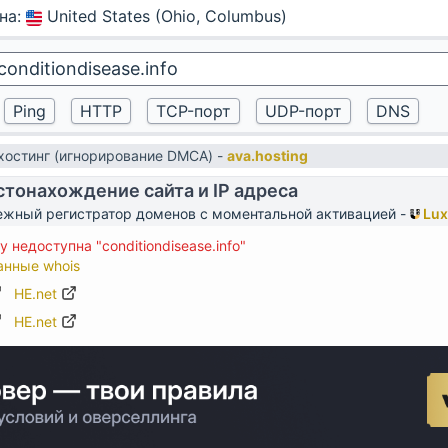
на
:
United States (Ohio, Columbus)
остинг (игнорирование DMCA) -
ava.hosting
тонахождение сайта и IP адреса
жный регистратор доменов с моментальной активацией -
Lux
недоступна "conditiondisease.info"
анные whois
HE.net
HE.net