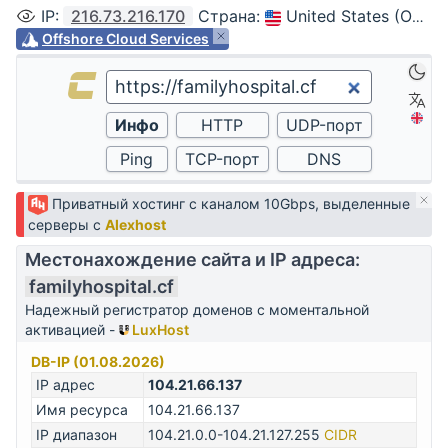
IP
:
216.73.216.170
Страна
:
United States (Ohio, Columbus)
Offshore Cloud Services
Приватный хостинг с каналом 10Gbps, выделенные
серверы с
Alexhost
Местонахождение сайта и IP адреса:
familyhospital.cf
Надежный регистратор доменов с моментальной
активацией -
LuxHost
DB-IP (01.08.2026)
IP адрес
104.21.66.137
Имя ресурса
104.21.66.137
IP диапазон
104.21.0.0-104.21.127.255
CIDR