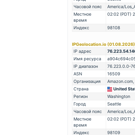
Часовой пояс
America/Los_
Местное
02:02 (PDT) 
время
Индекс
98108
IPGeolocation.io (01.08.2026)
IP адрес
76.223.54.14
Имя ресурса
a904c694c051
IP диапазон
76.223.0.0-7
ASN
16509
Организация
Amazon.com, 
Страна
United Sta
Регион
Washington
Город
Seattle
Часовой пояс
America/Los_
Местное
02:02 (PDT) 
время
Индекс
98109