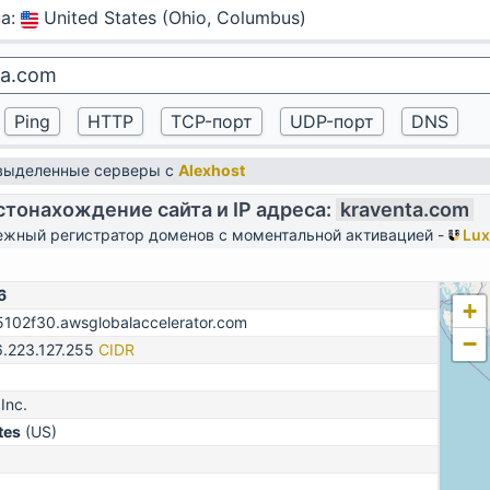
на
:
United States (Ohio, Columbus)
 выделенные серверы с
Alexhost
тонахождение сайта и IP адреса:
kraventa.com
жный регистратор доменов с моментальной активацией -
Lux
6
+
02f30.awsglobalaccelerator.com
−
6.223.127.255
CIDR
Inc.
tes
(US)