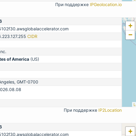
При поддержке
IPGeolocation.io
6
+
02f30.awsglobalaccelerator.com
−
6.223.127.255
CIDR
nc.
tes of America
(US)
Angeles, GMT-0700
2026.08.08
L
При поддержке
IP2Location
6
+
02f30.awsglobalaccelerator.com