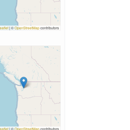
eaflet
|
©
OpenStreetMap
contributors
eaflet
|
©
OpenStreetMap
contributors