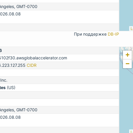
Angeles, GMT-0700
2026.08.08
L
При поддержке
DB-IP
6
+
02f30.awsglobalaccelerator.com
−
6.223.127.255
CIDR
Inc.
tes
(US)
Angeles, GMT-0700
2026.08.08
L