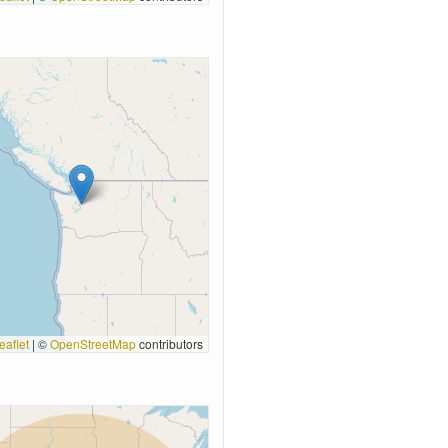
eaflet
|
©
OpenStreetMap
contributors