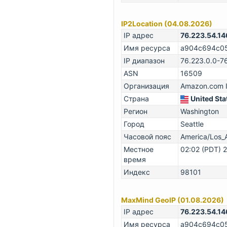
IP2Location (04.08.2026)
IP адрес
76.223.54.14
Имя ресурса
a904c694c051
IP диапазон
76.223.0.0-7
ASN
16509
Организация
Amazon.com I
Страна
United Sta
Регион
Washington
Город
Seattle
Часовой пояс
America/Los_
Местное
02:02 (PDT) 
время
Индекс
98101
MaxMind GeoIP (01.08.2026)
IP адрес
76.223.54.14
Имя ресурса
a904c694c051