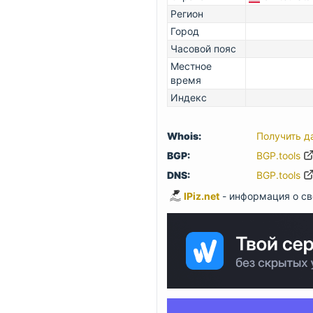
Регион
Город
Часовой пояс
Местное
время
Индекс
Whois:
Получить д
BGP:
BGP.tools
DNS:
BGP.tools
IPiz.net
- информация о св