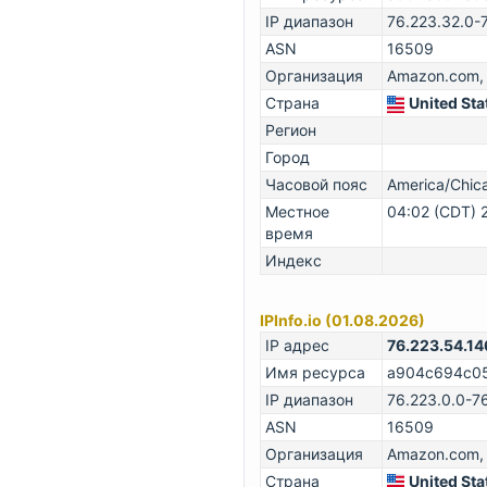
IP диапазон
76.223.32.0-
ASN
16509
Организация
Amazon.com, 
Страна
United Sta
Регион
Город
Часовой пояс
America/Chi
Местное
04:02 (CDT) 
время
Индекс
IPInfo.io (01.08.2026)
IP адрес
76.223.54.14
Имя ресурса
a904c694c051
IP диапазон
76.223.0.0-7
ASN
16509
Организация
Amazon.com, 
Страна
United Sta