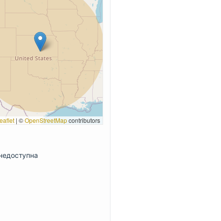
eaflet
|
©
OpenStreetMap
contributors
недоступна