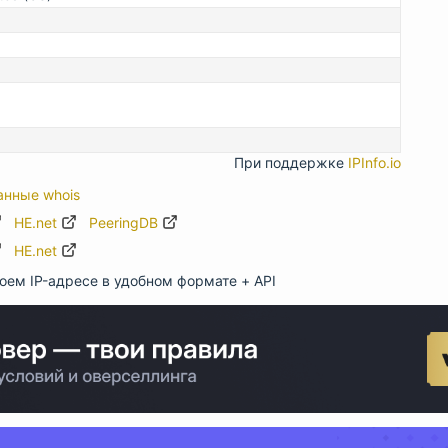
При поддержке
IPInfo.io
анные whois
HE.net
PeeringDB
HE.net
оем IP-адресе в удобном формате + API