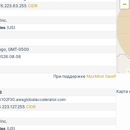
−
76.223.63.255
CIDR
Inc.
tes
(US)
cago, GMT-0500
2026.08.08
L
При поддержке
MaxMind GeoIP
Карта 
6
02f30.awsglobalaccelerator.com
6.223.127.255
CIDR
Inc.
tes
(US)