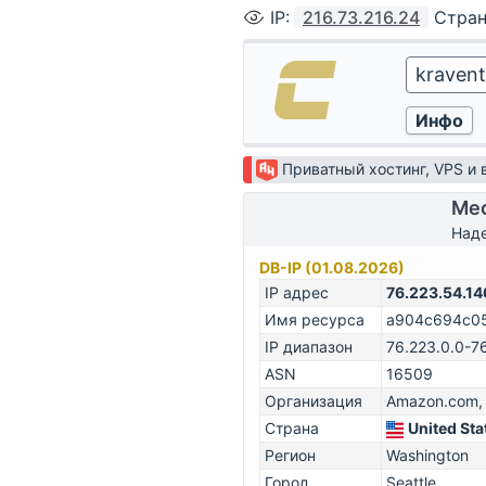
IP
:
216.73.216.24
Стра
Приватный хостинг, VPS и
Мес
Наде
DB-IP (01.08.2026)
IP адрес
76.223.54.14
Имя ресурса
a904c694c051
IP диапазон
76.223.0.0-7
ASN
16509
Организация
Amazon.com, 
Страна
United Sta
Регион
Washington
Город
Seattle