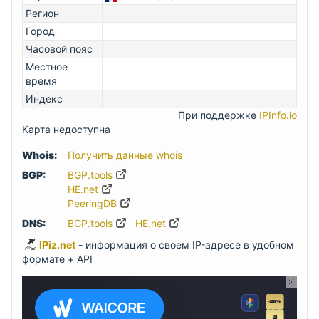
Регион
Город
Часовой пояс
Местное
время
Индекс
При поддержке
IPInfo.io
Карта недоступна
Whois:
Получить данные whois
BGP:
BGP.tools
HE.net
PeeringDB
DNS:
BGP.tools
HE.net
IPiz.net
- информация о своем IP-адресе в удобном
формате + API