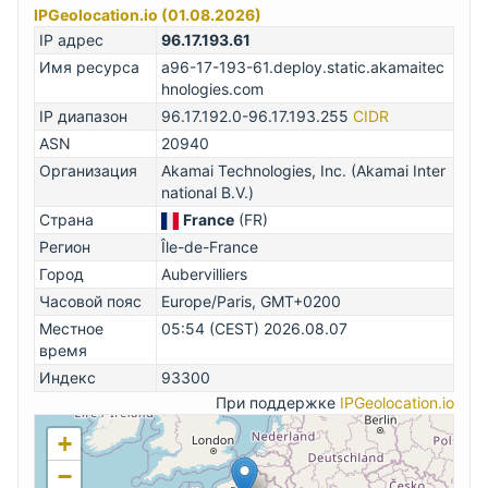
IPGeolocation.io (01.08.2026)
IP адрес
96.17.193.61
Имя ресурса
a96-17-193-61.deploy.static.akamaitec
hnologies.com
IP диапазон
96.17.192.0-96.17.193.255
CIDR
ASN
20940
Организация
Akamai Technologies, Inc. (Akamai Inter
national B.V.)
Страна
France
(FR)
Регион
Île-de-France
Город
Aubervilliers
Часовой пояс
Europe/Paris, GMT+0200
Местное
05:54 (CEST) 2026.08.07
время
Индекс
93300
При поддержке
IPGeolocation.io
+
−