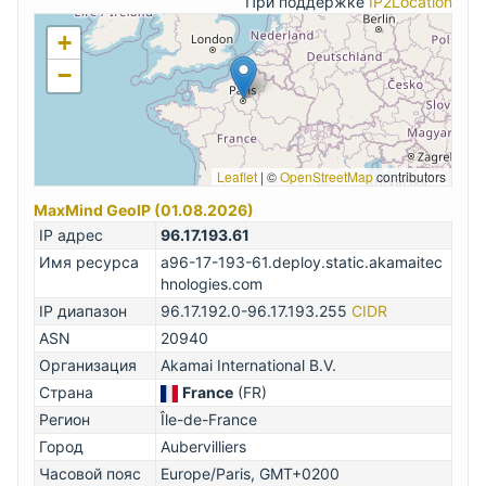
При поддержке
IP2Location
+
−
Leaflet
|
©
OpenStreetMap
contributors
MaxMind GeoIP (01.08.2026)
IP адрес
96.17.193.61
Имя ресурса
a96-17-193-61.deploy.static.akamaitec
hnologies.com
IP диапазон
96.17.192.0-96.17.193.255
CIDR
ASN
20940
Организация
Akamai International B.V.
Страна
France
(FR)
Регион
Île-de-France
Город
Aubervilliers
Часовой пояс
Europe/Paris, GMT+0200