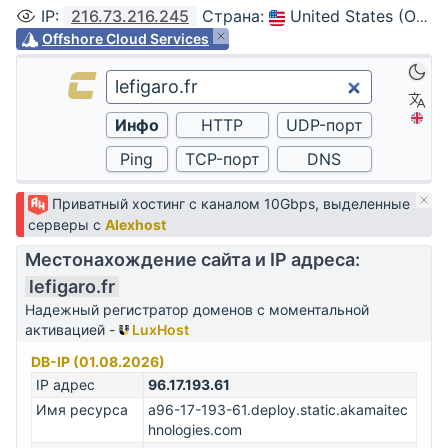
IP
:
216.73.216.245
Страна
:
United States (Ohio, Columbus)
Offshore Cloud Services
Приватный хостинг с каналом 10Gbps, выделенные
серверы с
Alexhost
Местонахождение сайта и IP адреса:
lefigaro.fr
Надежный регистратор доменов с моментальной
активацией -
LuxHost
DB-IP (01.08.2026)
IP адрес
96.17.193.61
Имя ресурса
a96-17-193-61.deploy.static.akamaitec
hnologies.com