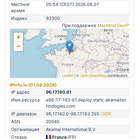
Местное
05:54 (CEST) 2026.08.07
время
Индекс
93300
При поддержке
MaxMind GeoIP
+
−
Leaflet
|
©
OpenStreetMap
contributors
IPInfo.io (01.08.2026)
IP адрес
96.17.193.61
Имя ресурса
a96-17-193-61.deploy.static.akamaitec
hnologies.com
IP диапазон
96.17.192.0-96.17.193.255
CIDR
ASN
20940
Организация
Akamai International B.V.
Страна
France
(FR)