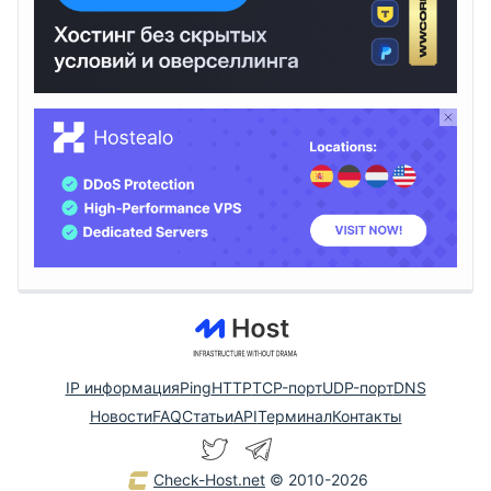
IP информация
Ping
HTTP
TCP-порт
UDP-порт
DNS
Новости
FAQ
Статьи
API
Терминал
Контакты
Check-Host.net
© 2010-2026