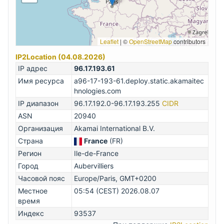
Leaflet
|
©
OpenStreetMap
contributors
IP2Location (04.08.2026)
IP адрес
96.17.193.61
Имя ресурса
a96-17-193-61.deploy.static.akamaitec
hnologies.com
IP диапазон
96.17.192.0-96.17.193.255
CIDR
ASN
20940
Организация
Akamai International B.V.
Страна
France
(FR)
Регион
Ile-de-France
Город
Aubervilliers
Часовой пояс
Europe/Paris, GMT+0200
Местное
05:54 (CEST) 2026.08.07
время
Индекс
93537