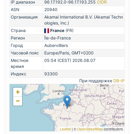
IP диапазон
96.17.192.0-96.17.193.255
CIDR
ASN
20940
Организация
Akamai International B.V. (Akamai Techn
ologies, Inc.)
Страна
France
(FR)
Регион
Île-de-France
Город
Aubervilliers
Часовой пояс
Europe/Paris, GMT+0200
Местное
05:54 (CEST) 2026.08.07
время
Индекс
93300
При поддержке
DB-IP
+
−
Leaflet
|
©
OpenStreetMap
contributors