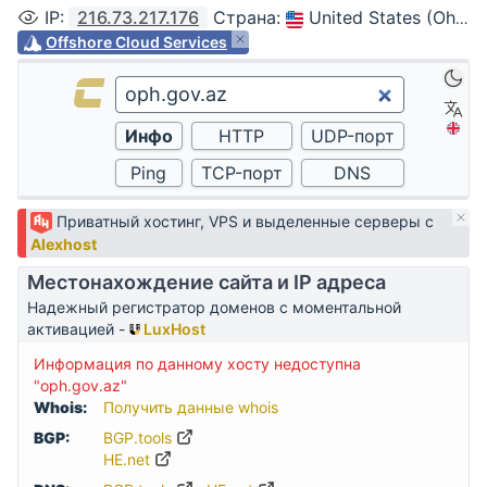
IP
:
216.73.217.176
Страна
:
United States (Ohio, Columbus)
Offshore Cloud Services
Приватный хостинг, VPS и выделенные серверы с
Alexhost
Местонахождение сайта и IP адреса
Надежный регистратор доменов с моментальной
активацией -
LuxHost
Информация по данному хосту недоступна
"oph.gov.az"
Whois:
Получить данные whois
BGP:
BGP.tools
HE.net