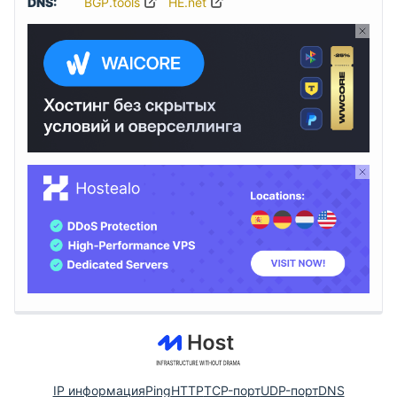
DNS:
BGP.tools
HE.net
IP информация
Ping
HTTP
TCP-порт
UDP-порт
DNS