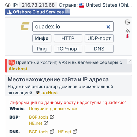
IP
:
216.73.216.68
Страна
:
United States (Ohio, Columbus)
Offshore Cloud Services
Приватный хостинг, VPS и выделенные серверы с
Alexhost
Местонахождение сайта и IP адреса
Надежный регистратор доменов с моментальной
активацией -
LuxHost
Информация по данному хосту недоступна "quadex.io"
Whois:
Получить данные whois
BGP:
BGP.tools
HE.net
DNS:
BGP.tools
HE.net