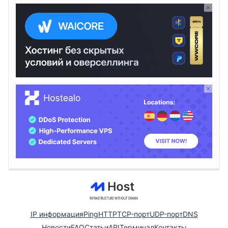
IP информация
Ping
HTTP
TCP-порт
UDP-порт
DNS
Новости
FAQ
Статьи
API
Терминал
Контакты