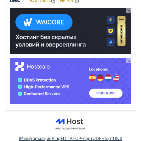
DNS:
BGP.tools
HE.net
IP информация
Ping
HTTP
TCP-порт
UDP-порт
DNS