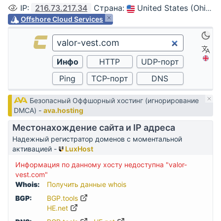
IP
:
216.73.217.34
Страна
:
United States (Ohio, Columbus)
Offshore Cloud Services
Безопасный Оффшорный хостинг (игнорирование
DMCA) -
ava.hosting
Местонахождение сайта и IP адреса
Надежный регистратор доменов с моментальной
активацией -
LuxHost
Информация по данному хосту недоступна "valor-
vest.com"
Whois:
Получить данные whois
BGP:
BGP.tools
HE.net