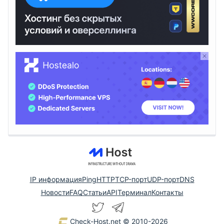
IP информация
Ping
HTTP
TCP-порт
UDP-порт
DNS
Новости
FAQ
Статьи
API
Терминал
Контакты
Check-Host.net
© 2010-2026